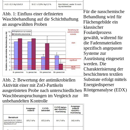
Für die nasschemische
Abb. 1: Einfluss einer definierten
Behandlung wird für
Waschbehandlung auf die Schichthaftung
Flächengebilde ein
an ausgewählten Proben
klassischer
Foulardprozess
gewählt, während für
die Fadenmaterialien
spezifisch angepasste
Systeme zur
Ausrüstung eingesetzt
werden. Die
Charakterisierung der
beschichteten textilen
Substrate erfolgt mittels
Abb. 2: Bewertung der antimikrobiellen
Energiedisperser
Aktivität einer mit ZnO-Partikeln
Röntgenanalyse (EDX)
ausgerüsteten Probe nach unterschiedlichen
im
Waschbeanspruchungen im Vergleich zur
unbehandelten Kontrolle