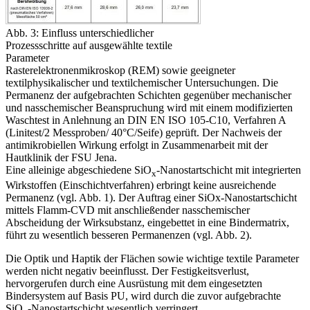
Abb. 3: Einfluss unterschiedlicher
Prozessschritte auf ausgewählte textile
Parameter
Rasterelektronenmikroskop (REM) sowie geeigneter
textilphysikalischer und textilchemischer Untersuchungen. Die
Permanenz der aufgebrachten Schichten gegenüber mechanischer
und nasschemischer Beanspruchung wird mit einem modifizierten
Waschtest in Anlehnung an DIN EN ISO 105-C10, Verfahren A
(Linitest/2 Messproben/ 40°C/Seife) geprüft. Der Nachweis der
antimikrobiellen Wirkung erfolgt in Zusammenarbeit mit der
Hautklinik der FSU Jena.
Eine alleinige abgeschiedene SiO
-Nanostartschicht mit integrierten
x
Wirkstoffen (Einschichtverfahren) erbringt keine ausreichende
Permanenz (vgl. Abb. 1). Der Auftrag einer SiOx-Nanostartschicht
mittels Flamm-CVD mit anschließender nasschemischer
Abscheidung der Wirksubstanz, eingebettet in eine Bindermatrix,
führt zu wesentlich besseren Permanenzen (vgl. Abb. 2).
Die Optik und Haptik der Flächen sowie wichtige textile Parameter
werden nicht negativ beeinflusst. Der Festigkeitsverlust,
hervorgerufen durch eine Ausrüstung mit dem eingesetzten
Bindersystem auf Basis PU, wird durch die zuvor aufgebrachte
SiO
-Nanostartschicht wesentlich verringert.