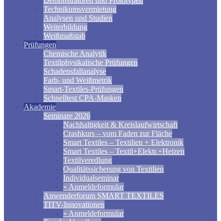
Demonstratoren und Prototypen
Technikumsvermietung
Analysen und Studien
Weiterbildung
Weißmaßstab
Prüfungen
Chemische Analytik
Textilphysikalische Prüfungen
Schadensfallanalyse
Farb- und Weißmetrik
Smart-Textiles-Prüfungen
Schnelltest CPA-Masken
Akademie
Seminare 2026
Nachhaltigkeit & Kreislaufwirtschaft
Crashkurs – vom Faden zur Fläche
Smart Textiles – Textilien + Elektronik
Smart Textiles – Textil+Elektr.+Heizen
Textilveredlung
Qualitätssicherung von Textilien
Individualseminar
» Anmeldeformular
Anwenderforum SMART TEXTILES
TITV-Innovationen
» Anmeldeformular