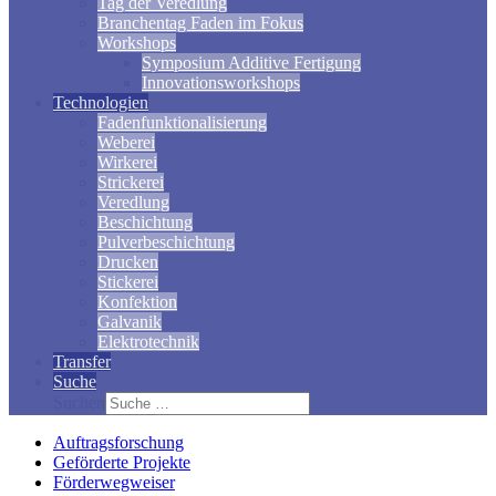
Tag der Veredlung
Branchentag Faden im Fokus
Workshops
Symposium Additive Fertigung
Innovationsworkshops
Technologien
Fadenfunktionalisierung
Weberei
Wirkerei
Strickerei
Veredlung
Beschichtung
Pulverbeschichtung
Drucken
Stickerei
Konfektion
Galvanik
Elektrotechnik
Transfer
Suche
Suchen
Auftragsforschung
Geförderte Projekte
Förderwegweiser