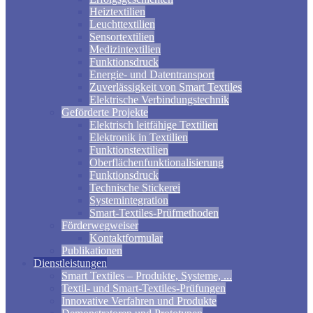
Heiztextilien
Leuchttextilien
Sensortextilien
Medizintextilien
Funktionsdruck
Energie- und Datentransport
Zuverlässigkeit von Smart Textiles
Elektrische Verbindungstechnik
Geförderte Projekte
Elektrisch leitfähige Textilien
Elektronik in Textilien
Funktionstextilien
Oberflächenfunktionalisierung
Funktionsdruck
Technische Stickerei
Systemintegration
Smart-Textiles-Prüfmethoden
Förderwegweiser
Kontaktformular
Publikationen
Dienstleistungen
Smart Textiles – Produkte, Systeme, ...
Textil- und Smart-Textiles-Prüfungen
Innovative Verfahren und Produkte