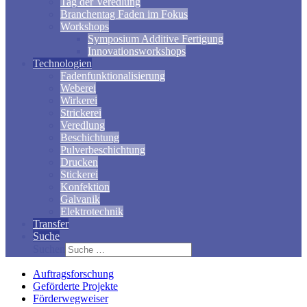
Tag der Veredlung
Branchentag Faden im Fokus
Workshops
Symposium Additive Fertigung
Innovationsworkshops
Technologien
Fadenfunktionalisierung
Weberei
Wirkerei
Strickerei
Veredlung
Beschichtung
Pulverbeschichtung
Drucken
Stickerei
Konfektion
Galvanik
Elektrotechnik
Transfer
Suche
Suchen
Auftragsforschung
Geförderte Projekte
Förderwegweiser