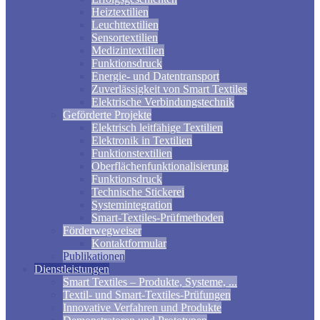
Heiztextilien
Leuchttextilien
Sensortextilien
Medizintextilien
Funktionsdruck
Energie- und Datentransport
Zuverlässigkeit von Smart Textiles
Elektrische Verbindungstechnik
Geförderte Projekte
Elektrisch leitfähige Textilien
Elektronik in Textilien
Funktionstextilien
Oberflächenfunktionalisierung
Funktionsdruck
Technische Stickerei
Systemintegration
Smart-Textiles-Prüfmethoden
Förderwegweiser
Kontaktformular
Publikationen
Dienstleistungen
Smart Textiles – Produkte, Systeme, ...
Textil- und Smart-Textiles-Prüfungen
Innovative Verfahren und Produkte