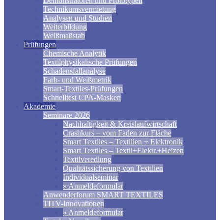
Demonstratoren und Prototypen
Technikumsvermietung
Analysen und Studien
Weiterbildung
Weißmaßstab
Prüfungen
Chemische Analytik
Textilphysikalische Prüfungen
Schadensfallanalyse
Farb- und Weißmetrik
Smart-Textiles-Prüfungen
Schnelltest CPA-Masken
Akademie
Seminare 2026
Nachhaltigkeit & Kreislaufwirtschaft
Crashkurs – vom Faden zur Fläche
Smart Textiles – Textilien + Elektronik
Smart Textiles – Textil+Elektr.+Heizen
Textilveredlung
Qualitätssicherung von Textilien
Individualseminar
» Anmeldeformular
Anwenderforum SMART TEXTILES
TITV-Innovationen
» Anmeldeformular