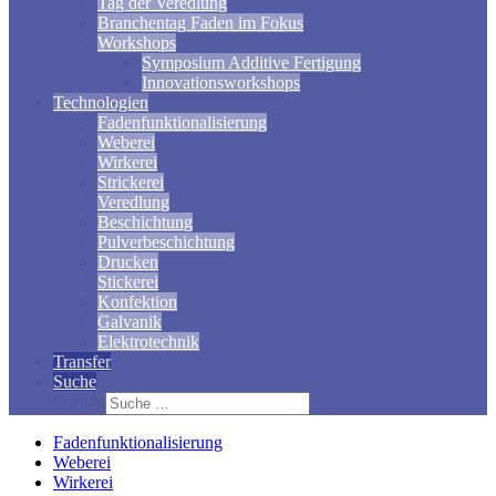
Tag der Veredlung
Branchentag Faden im Fokus
Workshops
Symposium Additive Fertigung
Innovationsworkshops
Technologien
Fadenfunktionalisierung
Weberei
Wirkerei
Strickerei
Veredlung
Beschichtung
Pulverbeschichtung
Drucken
Stickerei
Konfektion
Galvanik
Elektrotechnik
Transfer
Suche
Suchen
Fadenfunktionalisierung
Weberei
Wirkerei