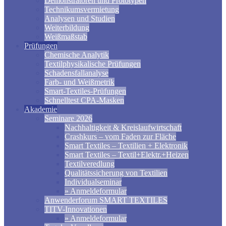
Demonstratoren und Prototypen
Technikumsvermietung
Analysen und Studien
Weiterbildung
Weißmaßstab
Prüfungen
Chemische Analytik
Textilphysikalische Prüfungen
Schadensfallanalyse
Farb- und Weißmetrik
Smart-Textiles-Prüfungen
Schnelltest CPA-Masken
Akademie
Seminare 2026
Nachhaltigkeit & Kreislaufwirtschaft
Crashkurs – vom Faden zur Fläche
Smart Textiles – Textilien + Elektronik
Smart Textiles – Textil+Elektr.+Heizen
Textilveredlung
Qualitätssicherung von Textilien
Individualseminar
» Anmeldeformular
Anwenderforum SMART TEXTILES
TITV-Innovationen
» Anmeldeformular