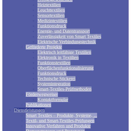
Heiztextilien
Leuchttextilien
Sensortextilien
Medizintextilien
Funktionsdruck
Energie- und Datentransport
Zuverlässigkeit von Smart Textiles
Elektrische Verbindungstechnik
Geförderte Projekte
Elektrisch leitfähige Textilien
Elektronik in Textilien
Funktionstextilien
Oberflächenfunktionalisierung
Funktionsdruck
Technische Stickerei
Systemintegration
Smart-Textiles-Prüfmethoden
Förderwegweiser
Kontaktformular
Publikationen
Dienstleistungen
Smart Textiles – Produkte, Systeme, ...
Textil- und Smart-Textiles-Prüfungen
Innovative Verfahren und Produkte