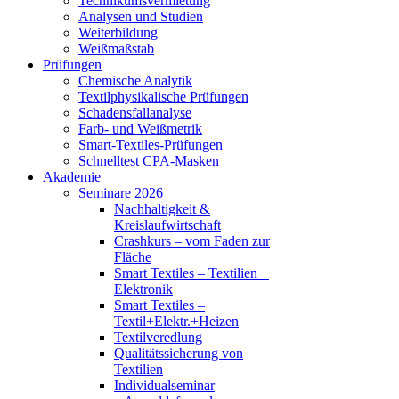
Technikumsvermietung
Analysen und Studien
Weiterbildung
Weißmaßstab
Prüfungen
Chemische Analytik
Textilphysikalische Prüfungen
Schadensfallanalyse
Farb- und Weißmetrik
Smart-Textiles-Prüfungen
Schnelltest CPA-Masken
Akademie
Seminare 2026
Nachhaltigkeit &
Kreislaufwirtschaft
Crashkurs – vom Faden zur
Fläche
Smart Textiles – Textilien +
Elektronik
Smart Textiles –
Textil+Elektr.+Heizen
Textilveredlung
Qualitätssicherung von
Textilien
Individualseminar