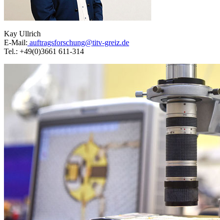
Kay Ullrich
E-Mail:
auftragsforschung@titv-greiz.de
Tel.: +49(0)3661 611-314