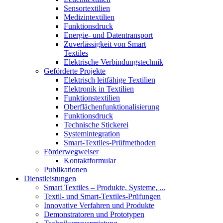
Sensortextilien
Medizintextilien
Funktionsdruck
Energie- und Datentransport
Zuverlässigkeit von Smart
Textiles
Elektrische Verbindungstechnik
Geförderte Projekte
Elektrisch leitfähige Textilien
Elektronik in Textilien
Funktionstextilien
Oberflächenfunktionalisierung
Funktionsdruck
Technische Stickerei
Systemintegration
Smart-Textiles-Prüfmethoden
Förderwegweiser
Kontaktformular
Publikationen
Dienstleistungen
Smart Textiles – Produkte, Systeme, ...
Textil- und Smart-Textiles-Prüfungen
Innovative Verfahren und Produkte
Demonstratoren und Prototypen