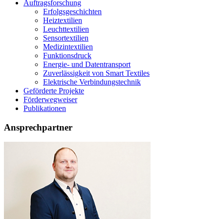
Auftragsforschung
Erfolgsgeschichten
Heiztextilien
Leuchttextilien
Sensortextilien
Medizintextilien
Funktionsdruck
Energie- und Datentransport
Zuverlässigkeit von Smart Textiles
Elektrische Verbindungstechnik
Geförderte Projekte
Förderwegweiser
Publikationen
Ansprechpartner