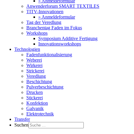
» Anmeldeformular
Anwenderforum SMART TEXTILES
TITV-Innovationen
» Anmeldeformular
Tag der Veredlung
Branchentag Faden im Fokus
Workshops
Symposium Additive Fertigung
Innovationsworkshops
Technologien
Fadenfunktionalisierung
Weberei
Wirkerei
Strickerei
Veredlung
Beschichtung
Pulverbeschichtung
Drucken
Stickerei
Konfektion
Galvanik
Elektrotechnik
Transfer
Suchen