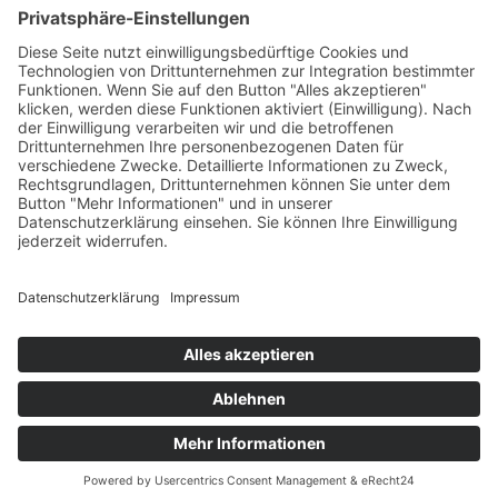
Info + Angaben
Impressum
Datenschutz
AGB
AGB PRÜFSTELLE
AGB Seminare
Kontakt
Sitemap
Seminarangebote
Crashkurs – Vom Faden zur Fläche
Textilveredlung
Smart Textiles – Textilien + Elektronik
Smart Textiles – Textilien + Elektronik + Heizen
Textilprüfung
Individualseminar
Nachhaltigkeit in der Textilen Kette
Cookie-Einstellungen
Nach oben
© 2026 TITV Greiz – Institut für Spezialtextilien und
flexible Materialien