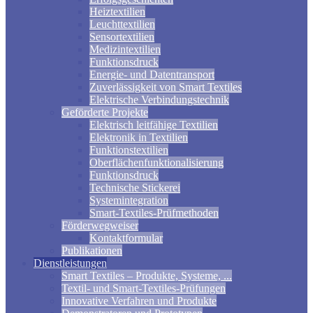
Heiztextilien
Leuchttextilien
Sensortextilien
Medizintextilien
Funktionsdruck
Energie- und Datentransport
Zuverlässigkeit von Smart Textiles
Elektrische Verbindungstechnik
Geförderte Projekte
Elektrisch leitfähige Textilien
Elektronik in Textilien
Funktionstextilien
Oberflächenfunktionalisierung
Funktionsdruck
Technische Stickerei
Systemintegration
Smart-Textiles-Prüfmethoden
Förderwegweiser
Kontaktformular
Publikationen
Dienstleistungen
Smart Textiles – Produkte, Systeme, ...
Textil- und Smart-Textiles-Prüfungen
Innovative Verfahren und Produkte