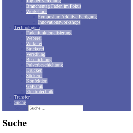
Tag der Veredlung
Branchentag Faden im Fokus
Workshops
Symposium Additive Fertigung
Innovationsworkshops
Technologien
Fadenfunktionalisierung
Weberei
Wirkerei
Strickerei
Veredlung
Beschichtung
Pulverbeschichtung
Drucken
Stickerei
Konfektion
Galvanik
Elektrotechnik
Transfer
Suche
Suchen
Suche