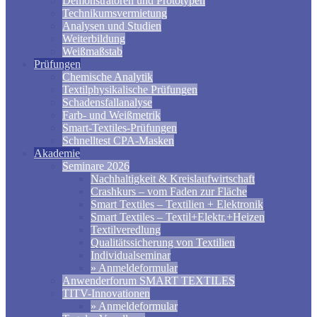
Demonstratoren und Prototypen
Technikumsvermietung
Analysen und Studien
Weiterbildung
Weißmaßstab
Prüfungen
Chemische Analytik
Textilphysikalische Prüfungen
Schadensfallanalyse
Farb- und Weißmetrik
Smart-Textiles-Prüfungen
Schnelltest CPA-Masken
Akademie
Seminare 2026
Nachhaltigkeit & Kreislaufwirtschaft
Crashkurs – vom Faden zur Fläche
Smart Textiles – Textilien + Elektronik
Smart Textiles – Textil+Elektr.+Heizen
Textilveredlung
Qualitätssicherung von Textilien
Individualseminar
» Anmeldeformular
Anwenderforum SMART TEXTILES
TITV-Innovationen
» Anmeldeformular