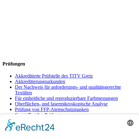
Prüfungen
Akkreditierte Prüfstelle des TITV Greiz
Akkreditierungsurkunden
Der Nachweis für anforderungs- und qualitätsgerechte
Textilien
Für einheitliche und reproduzierbare Farbmessungen
Oberflächen- und fasermikroskopische Analyse
Prüfung von FFP-Atemschutzmasken
Smart-Textiles-Prüfungen
Untersuchung von Textilien und anderen
Bedarfsgegenständen auf verschiedenste Eigenschaften und
Inhaltstoffe
Zweikammern-Kühlanhänger