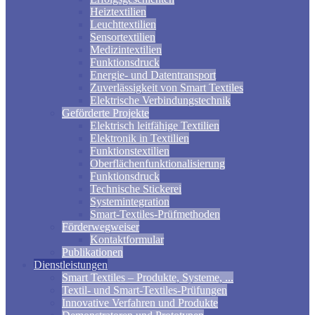
Heiztextilien
Leuchttextilien
Sensortextilien
Medizintextilien
Funktionsdruck
Energie- und Datentransport
Zuverlässigkeit von Smart Textiles
Elektrische Verbindungstechnik
Geförderte Projekte
Elektrisch leitfähige Textilien
Elektronik in Textilien
Funktionstextilien
Oberflächenfunktionalisierung
Funktionsdruck
Technische Stickerei
Systemintegration
Smart-Textiles-Prüfmethoden
Förderwegweiser
Kontaktformular
Publikationen
Dienstleistungen
Smart Textiles – Produkte, Systeme, ...
Textil- und Smart-Textiles-Prüfungen
Innovative Verfahren und Produkte