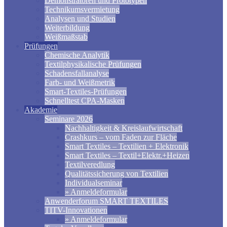
Demonstratoren und Prototypen
Technikumsvermietung
Analysen und Studien
Weiterbildung
Weißmaßstab
Prüfungen
Chemische Analytik
Textilphysikalische Prüfungen
Schadensfallanalyse
Farb- und Weißmetrik
Smart-Textiles-Prüfungen
Schnelltest CPA-Masken
Akademie
Seminare 2026
Nachhaltigkeit & Kreislaufwirtschaft
Crashkurs – vom Faden zur Fläche
Smart Textiles – Textilien + Elektronik
Smart Textiles – Textil+Elektr.+Heizen
Textilveredlung
Qualitätssicherung von Textilien
Individualseminar
» Anmeldeformular
Anwenderforum SMART TEXTILES
TITV-Innovationen
» Anmeldeformular