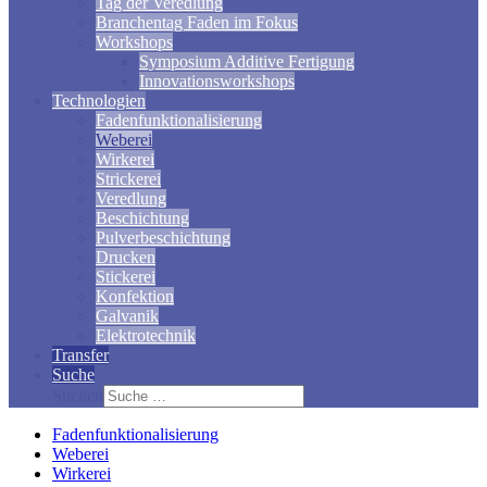
Tag der Veredlung
Branchentag Faden im Fokus
Workshops
Symposium Additive Fertigung
Innovationsworkshops
Technologien
Fadenfunktionalisierung
Weberei
Wirkerei
Strickerei
Veredlung
Beschichtung
Pulverbeschichtung
Drucken
Stickerei
Konfektion
Galvanik
Elektrotechnik
Transfer
Suche
Suchen
Fadenfunktionalisierung
Weberei
Wirkerei