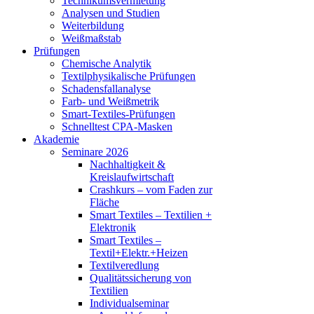
Technikumsvermietung
Analysen und Studien
Weiterbildung
Weißmaßstab
Prüfungen
Chemische Analytik
Textilphysikalische Prüfungen
Schadensfallanalyse
Farb- und Weißmetrik
Smart-Textiles-Prüfungen
Schnelltest CPA-Masken
Akademie
Seminare 2026
Nachhaltigkeit &
Kreislaufwirtschaft
Crashkurs – vom Faden zur
Fläche
Smart Textiles – Textilien +
Elektronik
Smart Textiles –
Textil+Elektr.+Heizen
Textilveredlung
Qualitätssicherung von
Textilien
Individualseminar