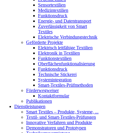
Sensortextilien
Medizintextilien
Funktionsdruck
Energie- und Datentransport
Zuverlässigkeit von Smart
Textiles
Elektrische Verbindungstechnik
Geförderte Projekte
Elektrisch leitfähige Textilien
Elektronik in Textilien
Funktionstextilien
Oberflächenfunktionalisierung
Funktionsdruck
Technische Stickerei
Systemintegration
Smart-Textiles-Prüfmethoden
Förderwegweiser
Kontaktformular
Publikationen
Dienstleistungen
Smart Textiles – Produkte, Systeme, ...
Textil- und Smart-Textiles-Prüfungen
Innovative Verfahren und Produkte
Demonstratoren und Prototypen