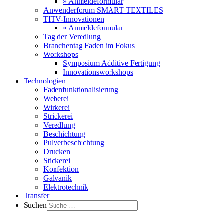
» Anmeldeformular
Anwenderforum SMART TEXTILES
TITV-Innovationen
» Anmeldeformular
Tag der Veredlung
Branchentag Faden im Fokus
Workshops
Symposium Additive Fertigung
Innovationsworkshops
Technologien
Fadenfunktionalisierung
Weberei
Wirkerei
Strickerei
Veredlung
Beschichtung
Pulverbeschichtung
Drucken
Stickerei
Konfektion
Galvanik
Elektrotechnik
Transfer
Suchen