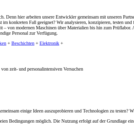
ch. Denn hier arbeiten unsere Entwickler gemeinsam mit unseren Part
 im konkreten Fall geeignet? Wir analysieren, konzipieren, testen und 
zbereit – von modernen Maschinen über Materialien bis hin zum Prüflab
endige Personal zur Verfügung.
ken
+
Beschichten
+
Elektronik
+
 von zeit- und personalintensiven Versuchen
gemeinsam einige Ideen auszuprobieren und Technologien zu testen?
Wi
freien Bedingungen möglich.
Die Nutzung erfolgt auf der Grundlage ei