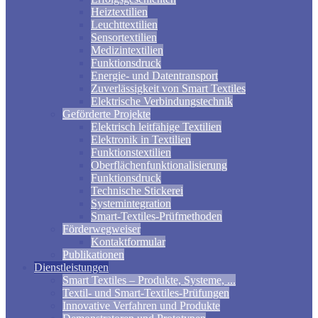
Heiztextilien
Leuchttextilien
Sensortextilien
Medizintextilien
Funktionsdruck
Energie- und Datentransport
Zuverlässigkeit von Smart Textiles
Elektrische Verbindungstechnik
Geförderte Projekte
Elektrisch leitfähige Textilien
Elektronik in Textilien
Funktionstextilien
Oberflächenfunktionalisierung
Funktionsdruck
Technische Stickerei
Systemintegration
Smart-Textiles-Prüfmethoden
Förderwegweiser
Kontaktformular
Publikationen
Dienstleistungen
Smart Textiles – Produkte, Systeme, ...
Textil- und Smart-Textiles-Prüfungen
Innovative Verfahren und Produkte