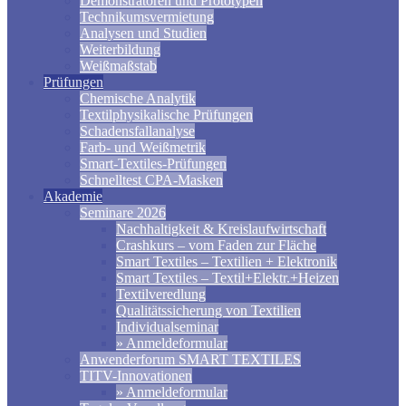
Demonstratoren und Prototypen
Technikumsvermietung
Analysen und Studien
Weiterbildung
Weißmaßstab
Prüfungen
Chemische Analytik
Textilphysikalische Prüfungen
Schadensfallanalyse
Farb- und Weißmetrik
Smart-Textiles-Prüfungen
Schnelltest CPA-Masken
Akademie
Seminare 2026
Nachhaltigkeit & Kreislaufwirtschaft
Crashkurs – vom Faden zur Fläche
Smart Textiles – Textilien + Elektronik
Smart Textiles – Textil+Elektr.+Heizen
Textilveredlung
Qualitätssicherung von Textilien
Individualseminar
» Anmeldeformular
Anwenderforum SMART TEXTILES
TITV-Innovationen
» Anmeldeformular