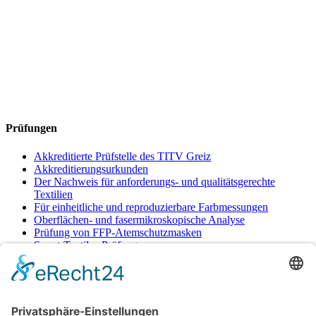
Prüfungen
Akkreditierte Prüfstelle des TITV Greiz
Akkreditierungsurkunden
Der Nachweis für anforderungs- und qualitätsgerechte
Textilien
Für einheitliche und reproduzierbare Farbmessungen
Oberflächen- und fasermikroskopische Analyse
Prüfung von FFP-Atemschutzmasken
Smart-Textiles-Prüfungen
Untersuchung von Textilien und anderen
Bedarfsgegenständen auf verschiedenste Eigenschaften und
Inhaltstoffe
Zweikammern-Kühlanhänger