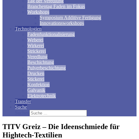
Tag der Veredlung
Branchentag Faden im Fokus
Workshops
Symposium Additive Fertigung
Innovationsworkshops
Technologien
Fadenfunktionalisierung
Weberei
Wirkerei
Strickerei
Veredlung
Beschichtung
Pulverbeschichtung
Drucken
Stickerei
Konfektion
Galvanik
Elektrotechnik
Transfer
Suche
Suchen
TITV Greiz – Die Ideenschmiede für
Hightech-Textilien