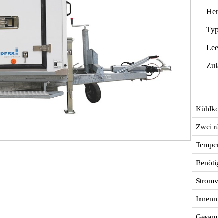
Her
Typ
Lee
Zul
Kühlko
Zwei r
Temper
Benöti
Stromv
Innenm
Gesamt