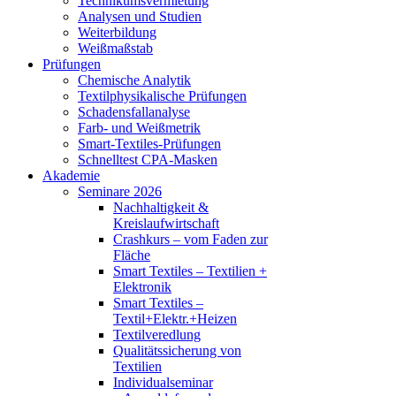
Technikumsvermietung
Analysen und Studien
Weiterbildung
Weißmaßstab
Prüfungen
Chemische Analytik
Textilphysikalische Prüfungen
Schadensfallanalyse
Farb- und Weißmetrik
Smart-Textiles-Prüfungen
Schnelltest CPA-Masken
Akademie
Seminare 2026
Nachhaltigkeit &
Kreislaufwirtschaft
Crashkurs – vom Faden zur
Fläche
Smart Textiles – Textilien +
Elektronik
Smart Textiles –
Textil+Elektr.+Heizen
Textilveredlung
Qualitätssicherung von
Textilien
Individualseminar