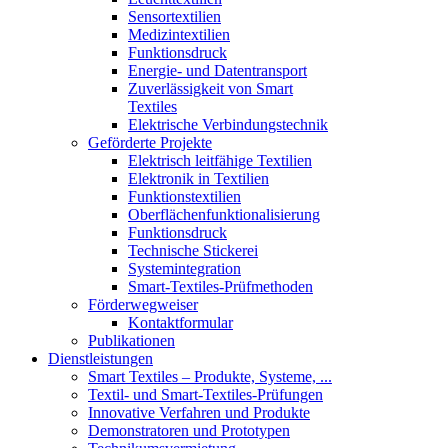
Sensortextilien
Medizintextilien
Funktionsdruck
Energie- und Datentransport
Zuverlässigkeit von Smart
Textiles
Elektrische Verbindungstechnik
Geförderte Projekte
Elektrisch leitfähige Textilien
Elektronik in Textilien
Funktionstextilien
Oberflächenfunktionalisierung
Funktionsdruck
Technische Stickerei
Systemintegration
Smart-Textiles-Prüfmethoden
Förderwegweiser
Kontaktformular
Publikationen
Dienstleistungen
Smart Textiles – Produkte, Systeme, ...
Textil- und Smart-Textiles-Prüfungen
Innovative Verfahren und Produkte
Demonstratoren und Prototypen