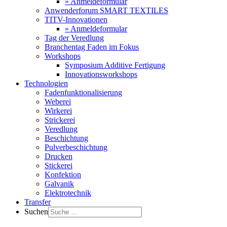
» Anmeldeformular
Anwenderforum SMART TEXTILES
TITV-Innovationen
» Anmeldeformular
Tag der Veredlung
Branchentag Faden im Fokus
Workshops
Symposium Additive Fertigung
Innovationsworkshops
Technologien
Fadenfunktionalisierung
Weberei
Wirkerei
Strickerei
Veredlung
Beschichtung
Pulverbeschichtung
Drucken
Stickerei
Konfektion
Galvanik
Elektrotechnik
Transfer
Suchen