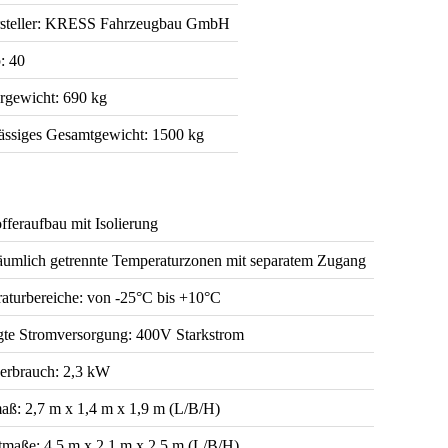
steller: KRESS Fahrzeugbau GmbH
: 40
rgewicht: 690 kg
ässiges Gesamtgewicht: 1500 kg
fferaufbau mit Isolierung
äumlich getrennte Temperaturzonen mit separatem Zugang
aturbereiche: von -25°C bis +10°C
gte Stromversorgung: 400V Starkstrom
erbrauch: 2,3 kW
aß: 2,7 m x 1,4 m x 1,9 m (L/B/H)
maße: 4,5 m x 2,1 m x 2,5 m (L/B/H)