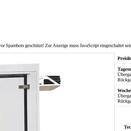
vor Spambots geschützt! Zur Anzeige muss JavaScript eingeschaltet sei
Preisl
Tagesm
Überga
Rückga
Woche
Überga
Rückga
Tec