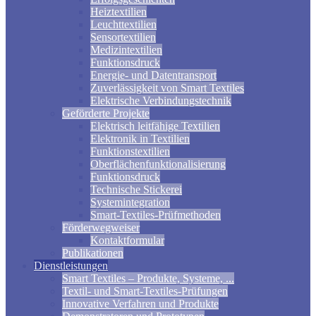
Heiztextilien
Leuchttextilien
Sensortextilien
Medizintextilien
Funktionsdruck
Energie- und Datentransport
Zuverlässigkeit von Smart Textiles
Elektrische Verbindungstechnik
Geförderte Projekte
Elektrisch leitfähige Textilien
Elektronik in Textilien
Funktionstextilien
Oberflächenfunktionalisierung
Funktionsdruck
Technische Stickerei
Systemintegration
Smart-Textiles-Prüfmethoden
Förderwegweiser
Kontaktformular
Publikationen
Dienstleistungen
Smart Textiles – Produkte, Systeme, ...
Textil- und Smart-Textiles-Prüfungen
Innovative Verfahren und Produkte