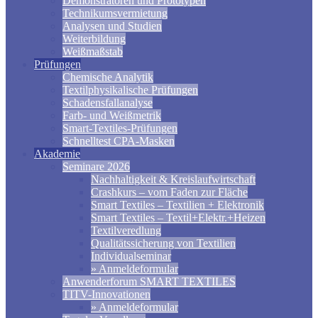
Demonstratoren und Prototypen
Technikumsvermietung
Analysen und Studien
Weiterbildung
Weißmaßstab
Prüfungen
Chemische Analytik
Textilphysikalische Prüfungen
Schadensfallanalyse
Farb- und Weißmetrik
Smart-Textiles-Prüfungen
Schnelltest CPA-Masken
Akademie
Seminare 2026
Nachhaltigkeit & Kreislaufwirtschaft
Crashkurs – vom Faden zur Fläche
Smart Textiles – Textilien + Elektronik
Smart Textiles – Textil+Elektr.+Heizen
Textilveredlung
Qualitätssicherung von Textilien
Individualseminar
» Anmeldeformular
Anwenderforum SMART TEXTILES
TITV-Innovationen
» Anmeldeformular