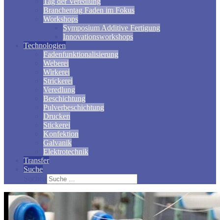
Tag der Veredlung
Branchentag Faden im Fokus
Workshops
Symposium Additive Fertigung
Innovationsworkshops
Technologien
Fadenfunktionalisierung
Weberei
Wirkerei
Strickerei
Veredlung
Beschichtung
Pulverbeschichtung
Drucken
Stickerei
Konfektion
Galvanik
Elektrotechnik
Transfer
Suche
Suchen