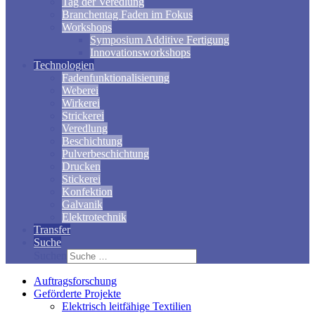
Tag der Veredlung
Branchentag Faden im Fokus
Workshops
Symposium Additive Fertigung
Innovationsworkshops
Technologien
Fadenfunktionalisierung
Weberei
Wirkerei
Strickerei
Veredlung
Beschichtung
Pulverbeschichtung
Drucken
Stickerei
Konfektion
Galvanik
Elektrotechnik
Transfer
Suche
Suchen
Auftragsforschung
Geförderte Projekte
Elektrisch leitfähige Textilien