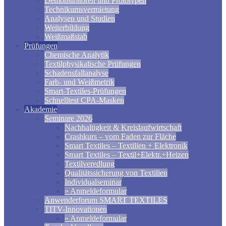
Demonstratoren und Prototypen
Technikumsvermietung
Analysen und Studien
Weiterbildung
Weißmaßstab
Prüfungen
Chemische Analytik
Textilphysikalische Prüfungen
Schadensfallanalyse
Farb- und Weißmetrik
Smart-Textiles-Prüfungen
Schnelltest CPA-Masken
Akademie
Seminare 2026
Nachhaltigkeit & Kreislaufwirtschaft
Crashkurs – vom Faden zur Fläche
Smart Textiles – Textilien + Elektronik
Smart Textiles – Textil+Elektr.+Heizen
Textilveredlung
Qualitätssicherung von Textilien
Individualseminar
» Anmeldeformular
Anwenderforum SMART TEXTILES
TITV-Innovationen
» Anmeldeformular