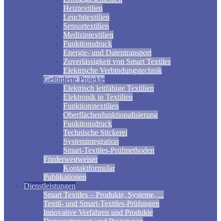
Heiztextilien
Leuchttextilien
Sensortextilien
Medizintextilien
Funktionsdruck
Energie- und Datentransport
Zuverlässigkeit von Smart Textiles
Elektrische Verbindungstechnik
Geförderte Projekte
Elektrisch leitfähige Textilien
Elektronik in Textilien
Funktionstextilien
Oberflächenfunktionalisierung
Funktionsdruck
Technische Stickerei
Systemintegration
Smart-Textiles-Prüfmethoden
Förderwegweiser
Kontaktformular
Publikationen
Dienstleistungen
Smart Textiles – Produkte, Systeme, ...
Textil- und Smart-Textiles-Prüfungen
Innovative Verfahren und Produkte