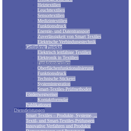
Heiztextilien
Leuchttextilien
Sensortextilien
Medizintextilien
Funktionsdruck
Energie- und Datentransport
Zuverlässigkeit von Smart Textiles
Elektrische Verbindungstechnik
Geförderte Projekte
Elektrisch leitfähige Textilien
Elektronik in Textilien
Funktionstextilien
Oberflächenfunktionalisierung
Funktionsdruck
Technische Stickerei
Systemintegration
Smart-Textiles-Prüfmethoden
Förderwegweiser
Kontaktformular
Publikationen
Dienstleistungen
Smart Textiles – Produkte, Systeme, ...
Textil- und Smart-Textiles-Prüfungen
Innovative Verfahren und Produkte