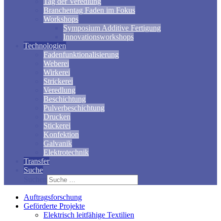
Tag der Veredlung
Branchentag Faden im Fokus
Workshops
Symposium Additive Fertigung
Innovationsworkshops
Technologien
Fadenfunktionalisierung
Weberei
Wirkerei
Strickerei
Veredlung
Beschichtung
Pulverbeschichtung
Drucken
Stickerei
Konfektion
Galvanik
Elektrotechnik
Transfer
Suche
Suchen
Auftragsforschung
Geförderte Projekte
Elektrisch leitfähige Textilien