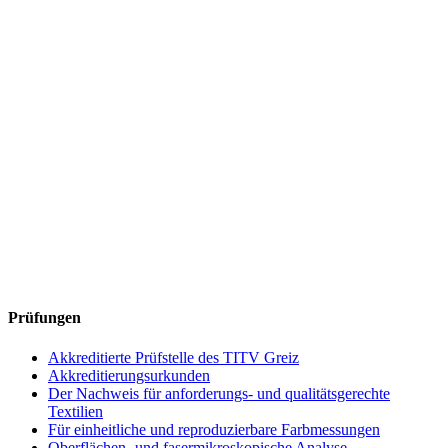
Prüfungen
Akkreditierte Prüfstelle des TITV Greiz
Akkreditierungsurkunden
Der Nachweis für anforderungs- und qualitätsgerechte
Textilien
Für einheitliche und reproduzierbare Farbmessungen
Oberflächen- und fasermikroskopische Analyse