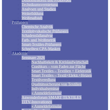
Demonstratoren und Prototypen
Technikumsvermietung
Analysen und Studien
Weiterbildung
Weißmaßstab
Prüfungen
Chemische Analytik
Textilphysikalische Prüfungen
Schadensfallanalyse
Farb- und Weißmetrik
Smart-Textiles-Prüfungen
Schnelltest CPA-Masken
Akademie
Seminare 2026
Nachhaltigkeit & Kreislaufwirtschaft
Crashkurs – vom Faden zur Fläche
Smart Textiles – Textilien + Elektronik
Smart Textiles – Textil+Elektr.+Heizen
Textilveredlung
Qualitätssicherung von Textilien
Individualseminar
» Anmeldeformular
Anwenderforum SMART TEXTILES
TITV-Innovationen
» Anmeldeformular