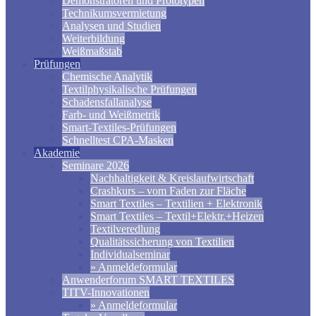
Demonstratoren und Prototypen
Technikumsvermietung
Analysen und Studien
Weiterbildung
Weißmaßstab
Prüfungen
Chemische Analytik
Textilphysikalische Prüfungen
Schadensfallanalyse
Farb- und Weißmetrik
Smart-Textiles-Prüfungen
Schnelltest CPA-Masken
Akademie
Seminare 2026
Nachhaltigkeit & Kreislaufwirtschaft
Crashkurs – vom Faden zur Fläche
Smart Textiles – Textilien + Elektronik
Smart Textiles – Textil+Elektr.+Heizen
Textilveredlung
Qualitätssicherung von Textilien
Individualseminar
» Anmeldeformular
Anwenderforum SMART TEXTILES
TITV-Innovationen
» Anmeldeformular