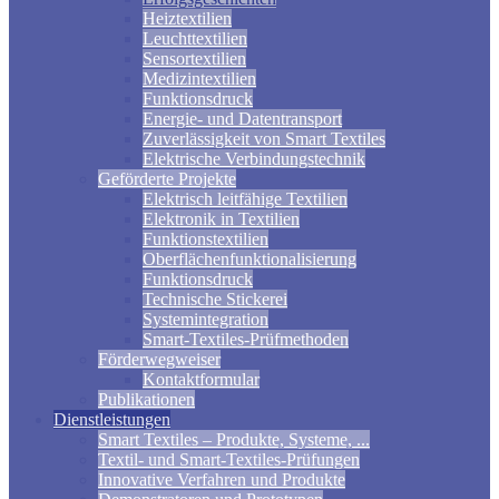
Heiztextilien
Leuchttextilien
Sensortextilien
Medizintextilien
Funktionsdruck
Energie- und Datentransport
Zuverlässigkeit von Smart Textiles
Elektrische Verbindungstechnik
Geförderte Projekte
Elektrisch leitfähige Textilien
Elektronik in Textilien
Funktionstextilien
Oberflächenfunktionalisierung
Funktionsdruck
Technische Stickerei
Systemintegration
Smart-Textiles-Prüfmethoden
Förderwegweiser
Kontaktformular
Publikationen
Dienstleistungen
Smart Textiles – Produkte, Systeme, ...
Textil- und Smart-Textiles-Prüfungen
Innovative Verfahren und Produkte