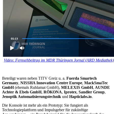
Video: Fernsehbeitrag im MDR Thüringen Jornal (ARD Mediathek)
Beteiligt waren neben TITV Greiz u. a.
Fuerda Smartech
Germany
,
NISSHA Innovation Centre Europe
,
MackSmaTec
GmbH
(ehemals Ruhlamat GmbH),
MELEXIS GmbH
,
AUNDE
Achter & Ebels GmbH
,
RÖKONA
,
Iprotex
,
Sandler Group
,
Jenoptik Automatisierungstechnik
und
Hapticlabs.io
.
Die Konsole ist mehr als ein Prototyp: Sie fungiert als
Technologieplattform und Impulsgeber für zukünftige