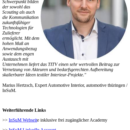
Schwerpunkt bilden
der sowohl das
Scouting als auch
die Kommunikation
zukunftsfähiger
Technologien für
Zulieferer
ermöglicht. Mit dem
hohen Maß an
Anwendungsbezug
sowie dem engen
Austausch mit
Unternehmen liefert das TITV einen sehr wertvollen Beitrag zur
Vernetzung von Akteuren und bedarfsgerechten Aufbereitung
skalierbarer Ideen textiler Interieur-Projekte."
Marius Hertzsch, Expert Automotive Interior, automotive thüringen /
InSuM.
Weiterführende Links
>>
InSuM Webseit
e inklusive frei zugänglicher Academy
>>
InSuM LinkedIn Account