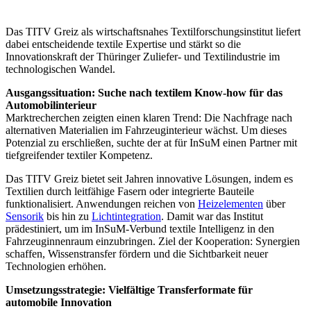
Das TITV Greiz als wirtschaftsnahes Textilforschungsinstitut liefert
dabei entscheidende textile Expertise und stärkt so die
Innovationskraft der Thüringer Zuliefer- und Textilindustrie im
technologischen Wandel.
Ausgangssituation: Suche nach textilem Know-how für das
Automobilinterieur
Marktrecherchen zeigten einen klaren Trend: Die Nachfrage nach
alternativen Materialien im Fahrzeuginterieur wächst. Um dieses
Potenzial zu erschließen, suchte der at für InSuM einen Partner mit
tiefgreifender textiler Kompetenz.
Das TITV Greiz bietet seit Jahren innovative Lösungen, indem es
Textilien durch leitfähige Fasern oder integrierte Bauteile
funktionalisiert. Anwendungen reichen von
Heizelementen
über
Sensorik
bis hin zu
Lichtintegration
. Damit war das Institut
prädestiniert, um im InSuM-Verbund textile Intelligenz in den
Fahrzeuginnenraum einzubringen. Ziel der Kooperation: Synergien
schaffen, Wissenstransfer fördern und die Sichtbarkeit neuer
Technologien erhöhen.
Umsetzungsstrategie: Vielfältige Transferformate für
automobile Innovation