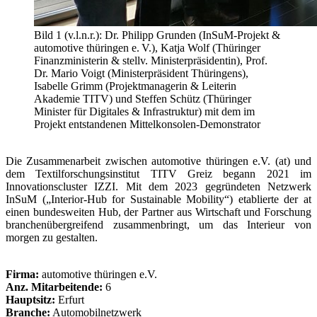
Bild 1 (v.l.n.r.): Dr. Philipp Grunden (InSuM-Projekt &
automotive thüringen e. V.), Katja Wolf (Thüringer
Finanzministerin & stellv. Ministerpräsidentin), Prof.
Dr. Mario Voigt (Ministerpräsident Thüringens),
Isabelle Grimm (Projektmanagerin & Leiterin
Akademie TITV) und Steffen Schütz (Thüringer
Minister für Digitales & Infrastruktur) mit dem im
Projekt entstandenen Mittelkonsolen-Demonstrator
Die Zusammenarbeit zwischen automotive thüringen e.V. (at) und
dem Textilforschungsinstitut TITV Greiz begann 2021 im
Innovationscluster IZZI. Mit dem 2023 gegründeten Netzwerk
InSuM („Interior-Hub for Sustainable Mobility“) etablierte der at
einen bundesweiten Hub, der Partner aus Wirtschaft und Forschung
branchenübergreifend zusammenbringt, um das Interieur von
morgen zu gestalten.
Firma:
automotive thüringen e.V.
Anz. Mitarbeitende:
6
Hauptsitz:
Erfurt
Branche:
Automobilnetzwerk