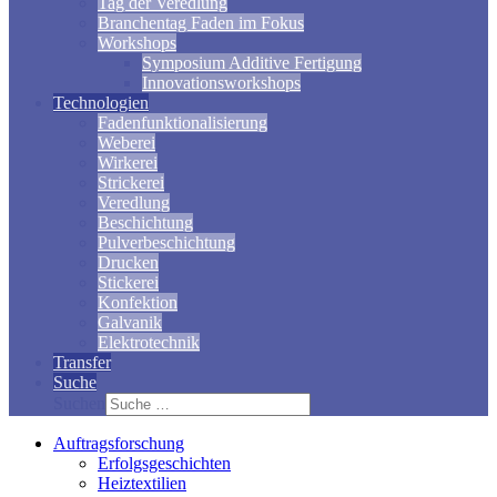
Tag der Veredlung
Branchentag Faden im Fokus
Workshops
Symposium Additive Fertigung
Innovationsworkshops
Technologien
Fadenfunktionalisierung
Weberei
Wirkerei
Strickerei
Veredlung
Beschichtung
Pulverbeschichtung
Drucken
Stickerei
Konfektion
Galvanik
Elektrotechnik
Transfer
Suche
Suchen
Auftragsforschung
Erfolgsgeschichten
Heiztextilien