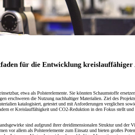
faden für die Entwicklung kreislauffähige
einsetzbar, etwa als Polsterelemente. Sie könnten Schaumstoffe ersetzen, 
ngen erschweren die Nutzung nachhaltiger Materialien. Ziel des Projekt
alien katalogisiert, getestet und mit Anforderungen verglichen sowie 
ndem er Kreislauffähigkeit und CO2-Reduktion in den Fokus stellt und 
andsgewirke sind aufgrund ihrer dreidimensionalen Struktur und der Viel
en vor allem als Polsterelemente zum Einsatz und bieten großes Potenz