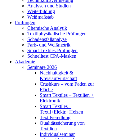
Technikumsvermietung
Analysen und Studien
Weiterbildung
Weißmaßstab
Prüfungen
Chemische Analytik
Textilphysikalische Prüfungen
Schadensfallanalyse
Farb- und Weißmetrik
Smart-Textiles-Prüfungen
Schnelltest CPA-Masken
Akademie
Seminare 2026
Nachhaltigkeit &
Kreislaufwirtschaft
Crashkurs – vom Faden zur
Fläche
Smart Textiles – Textilien +
Elektronik
Smart Textiles –
Textil+Elektr.+Heizen
Textilveredlung
Qualitätssicherung von
Textilien
Individualseminar