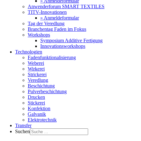
» Anmeldeformular
Anwenderforum SMART TEXTILES
TITV-Innovationen
» Anmeldeformular
Tag der Veredlung
Branchentag Faden im Fokus
Workshops
Symposium Additive Fertigung
Innovationsworkshops
Technologien
Fadenfunktionalisierung
Weberei
Wirkerei
Strickerei
Veredlung
Beschichtung
Pulverbeschichtung
Drucken
Stickerei
Konfektion
Galvanik
Elektrotechnik
Transfer
Suchen