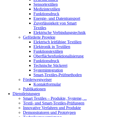
Sensortextilien
Medizintextilien
Funktionsdruck
Energie- und Datentransport
Zuverlässigkeit von Smart
Textiles
Elektrische Verbindungstechnik
Geförderte Projekte
Elektrisch leitfähige Textilien
Elektronik in Textilien
Funktionstextilien
Oberflächenfunktionalisierung
Funktionsdruck
Technische Stickerei
Systemintegration
Smart-Textiles-Prüfmethoden
Förderwegweiser
Kontaktformular
Publikationen
Dienstleistungen
Smart Textiles – Produkte, Systeme, ...
Textil- und Smart-Textiles-Prüfungen
Innovative Verfahren und Produkte
Demonstratoren und Prototypen