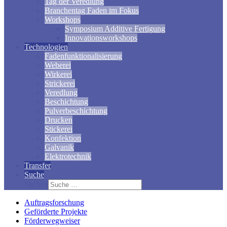
Tag der Veredlung
Branchentag Faden im Fokus
Workshops
Symposium Additive Fertigung
Innovationsworkshops
Technologien
Fadenfunktionalisierung
Weberei
Wirkerei
Strickerei
Veredlung
Beschichtung
Pulverbeschichtung
Drucken
Stickerei
Konfektion
Galvanik
Elektrotechnik
Transfer
Suche
Suchen
Auftragsforschung
Geförderte Projekte
Förderwegweiser