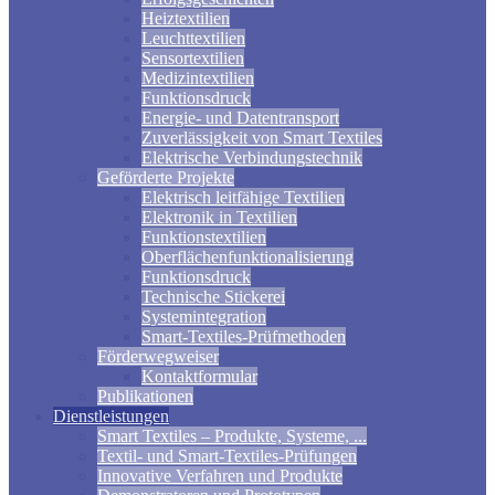
Heiztextilien
Leuchttextilien
Sensortextilien
Medizintextilien
Funktionsdruck
Energie- und Datentransport
Zuverlässigkeit von Smart Textiles
Elektrische Verbindungstechnik
Geförderte Projekte
Elektrisch leitfähige Textilien
Elektronik in Textilien
Funktionstextilien
Oberflächenfunktionalisierung
Funktionsdruck
Technische Stickerei
Systemintegration
Smart-Textiles-Prüfmethoden
Förderwegweiser
Kontaktformular
Publikationen
Dienstleistungen
Smart Textiles – Produkte, Systeme, ...
Textil- und Smart-Textiles-Prüfungen
Innovative Verfahren und Produkte