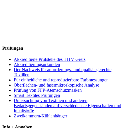
Prüfungen
Akkreditierte Prüfstelle des TITV Greiz
Akkreditierungsurkunden
Der Nachweis für anforderungs- und qualitätsgerechte
Textilien
Für einheitliche und reproduzierbare Farbmessungen
Oberflächen- und fasermikroskopische Analyse
Prüfung von FFP-Atemschutzmasken
Smart-Textiles-Prüfungen
Untersuchung von Textilien und anderen
Bedarfsgegenständen auf verschiedenste Eigenschaften und
Inhaltstoffe
Zweikammern-Kühlanhänger
Info + Angaben