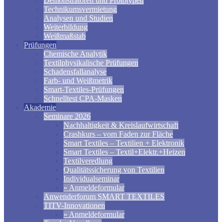
Demonstratoren und Prototypen
Technikumsvermietung
Analysen und Studien
Weiterbildung
Weißmaßstab
Prüfungen
Chemische Analytik
Textilphysikalische Prüfungen
Schadensfallanalyse
Farb- und Weißmetrik
Smart-Textiles-Prüfungen
Schnelltest CPA-Masken
Akademie
Seminare 2026
Nachhaltigkeit & Kreislaufwirtschaft
Crashkurs – vom Faden zur Fläche
Smart Textiles – Textilien + Elektronik
Smart Textiles – Textil+Elektr.+Heizen
Textilveredlung
Qualitätssicherung von Textilien
Individualseminar
» Anmeldeformular
Anwenderforum SMART TEXTILES
TITV-Innovationen
» Anmeldeformular