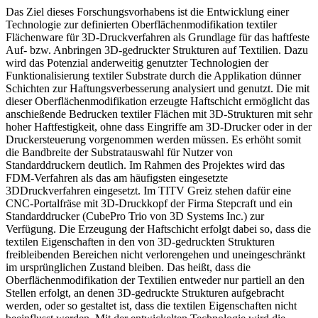
Das Ziel dieses Forschungsvorhabens ist die Entwicklung einer
Technologie zur definierten Oberflächenmodifikation textiler
Flächenware für 3D-Druckverfahren als Grundlage für das haftfeste
Auf- bzw. Anbringen 3D-gedruckter Strukturen auf Textilien. Dazu
wird das Potenzial anderweitig genutzter Technologien der
Funktionalisierung textiler Substrate durch die Applikation dünner
Schichten zur Haftungsverbesserung analysiert und genutzt. Die mit
dieser Oberflächenmodifikation erzeugte Haftschicht ermöglicht das
anschießende Bedrucken textiler Flächen mit 3D-Strukturen mit sehr
hoher Haftfestigkeit, ohne dass Eingriffe am 3D-Drucker oder in der
Druckersteuerung vorgenommen werden müssen. Es erhöht somit
die Bandbreite der Substratauswahl für Nutzer von
Standarddruckern deutlich. Im Rahmen des Projektes wird das
FDM-Verfahren als das am häufigsten eingesetzte
3DDruckverfahren eingesetzt. Im TITV Greiz stehen dafür eine
CNC-Portalfräse mit 3D-Druckkopf der Firma Stepcraft und ein
Standarddrucker (CubePro Trio von 3D Systems Inc.) zur
Verfügung. Die Erzeugung der Haftschicht erfolgt dabei so, dass die
textilen Eigenschaften in den von 3D-gedruckten Strukturen
freibleibenden Bereichen nicht verlorengehen und uneingeschränkt
im ursprünglichen Zustand bleiben. Das heißt, dass die
Oberflächenmodifikation der Textilien entweder nur partiell an den
Stellen erfolgt, an denen 3D-gedruckte Strukturen aufgebracht
werden, oder so gestaltet ist, dass die textilen Eigenschaften nicht