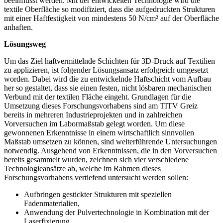
beeinflusst werden. Mit der entwickelten Technologie wird die
textile Oberfläche so modifiziert, dass die aufgedruckten Strukturen
mit einer Haftfestigkeit von mindestens 50 N/cm² auf der Oberfläche
anhaften.
Lösungsweg
Um das Ziel haftvermittelnde Schichten für 3D-Druck auf Textilien
zu applizieren, ist folgender Lösungsansatz erfolgreich umgesetzt
worden. Dabei wird die zu entwickelnde Haftschicht vom Aufbau
her so gestaltet, dass sie einen festen, nicht lösbaren mechanischen
Verbund mit der textilen Fläche eingeht. Grundlagen für die
Umsetzung dieses Forschungsvorhabens sind am TITV Greiz
bereits in mehreren Industrieprojekten und in zahlreichen
Vorversuchen im Labormaßstab gelegt worden. Um diese
gewonnenen Erkenntnisse in einem wirtschaftlich sinnvollen
Maßstab umsetzen zu können, sind weiterführende Untersuchungen
notwendig. Ausgehend von Erkenntnissen, die in den Vorversuchen
bereits gesammelt wurden, zeichnen sich vier verschiedene
Technologieansätze ab, welche im Rahmen dieses
Forschungsvorhabens vertiefend untersucht werden sollen:
Aufbringen gestickter Strukturen mit speziellen
Fadenmaterialien,
Anwendung der Pulvertechnologie in Kombination mit der
Laserfixierung,