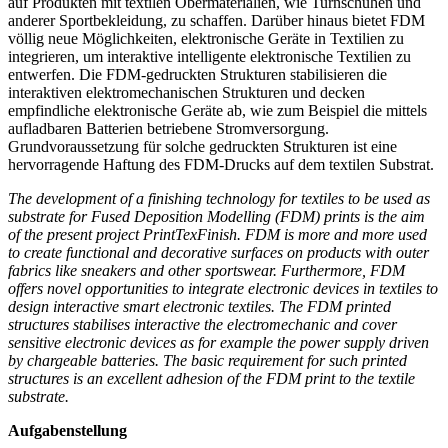
auf Produkten mit textilen Obermaterialien, wie Turnschuhen und
anderer Sportbekleidung, zu schaffen. Darüber hinaus bietet FDM
völlig neue Möglichkeiten, elektronische Geräte in Textilien zu
integrieren, um interaktive intelligente elektronische Textilien zu
entwerfen. Die FDM-gedruckten Strukturen stabilisieren die
interaktiven elektromechanischen Strukturen und decken
empfindliche elektronische Geräte ab, wie zum Beispiel die mittels
aufladbaren Batterien betriebene Stromversorgung.
Grundvoraussetzung für solche gedruckten Strukturen ist eine
hervorragende Haftung des FDM-Drucks auf dem textilen Substrat.
The development of a finishing technology for textiles to be used as
substrate for Fused Deposition Modelling (FDM) prints is the aim
of the present project PrintTexFinish. FDM is more and more used
to create functional and decorative surfaces on products with outer
fabrics like sneakers and other sportswear. Furthermore, FDM
offers novel opportunities to integrate electronic devices in textiles to
design interactive smart electronic textiles. The FDM printed
structures stabilises interactive the electromechanic and cover
sensitive electronic devices as for example the power supply driven
by chargeable batteries. The basic requirement for such printed
structures is an excellent adhesion of the FDM print to the textile
substrate.
Aufgabenstellung