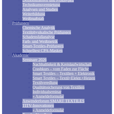
Demonstratoren und Prototypen
Technikumsvermietung
Analysen und Studien
Weiterbildung
Weißmaßstab
Prüfungen
Chemische Analytik
Textilphysikalische Prüfungen
Schadensfallanalyse
Farb- und Weißmetrik
Smart-Textiles-Prüfungen
Schnelltest CPA-Masken
Akademie
Seminare 2026
Nachhaltigkeit & Kreislaufwirtschaft
Crashkurs – vom Faden zur Fläche
Smart Textiles – Textilien + Elektronik
Smart Textiles – Textil+Elektr.+Heizen
Textilveredlung
Qualitätssicherung von Textilien
Individualseminar
» Anmeldeformular
Anwenderforum SMART TEXTILES
TITV-Innovationen
» Anmeldeformular