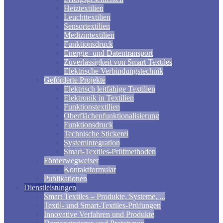
Heiztextilien
Leuchttextilien
Sensortextilien
Medizintextilien
Funktionsdruck
Energie- und Datentransport
Zuverlässigkeit von Smart Textiles
Elektrische Verbindungstechnik
Geförderte Projekte
Elektrisch leitfähige Textilien
Elektronik in Textilien
Funktionstextilien
Oberflächenfunktionalisierung
Funktionsdruck
Technische Stickerei
Systemintegration
Smart-Textiles-Prüfmethoden
Förderwegweiser
Kontaktformular
Publikationen
Dienstleistungen
Smart Textiles – Produkte, Systeme, ...
Textil- und Smart-Textiles-Prüfungen
Innovative Verfahren und Produkte