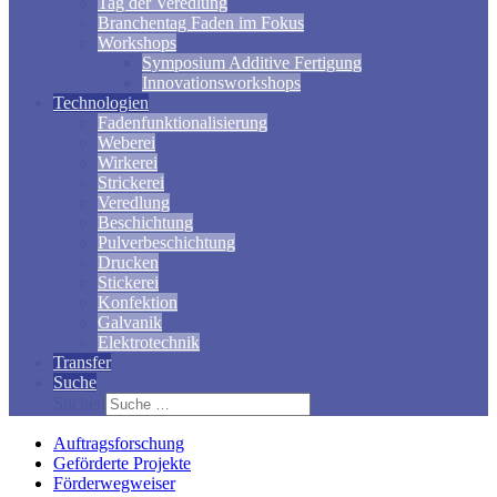
Tag der Veredlung
Branchentag Faden im Fokus
Workshops
Symposium Additive Fertigung
Innovationsworkshops
Technologien
Fadenfunktionalisierung
Weberei
Wirkerei
Strickerei
Veredlung
Beschichtung
Pulverbeschichtung
Drucken
Stickerei
Konfektion
Galvanik
Elektrotechnik
Transfer
Suche
Suchen
Auftragsforschung
Geförderte Projekte
Förderwegweiser