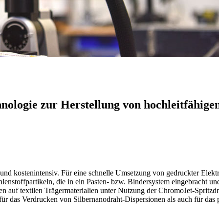
ologie zur Herstellung von hochleitfähigen
l- und kostenintensiv. Für eine schnelle Umsetzung von gedruckter Elekt
hlenstoffpartikeln, die in ein Pasten- bzw. Bindersystem eingebracht 
uren auf textilen Trägermaterialien unter Nutzung der ChromoJet-Spritzd
ür das Verdrucken von Silbernanodraht-Dispersionen als auch für das pa