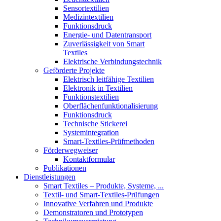
Sensortextilien
Medizintextilien
Funktionsdruck
Energie- und Datentransport
Zuverlässigkeit von Smart
Textiles
Elektrische Verbindungstechnik
Geförderte Projekte
Elektrisch leitfähige Textilien
Elektronik in Textilien
Funktionstextilien
Oberflächenfunktionalisierung
Funktionsdruck
Technische Stickerei
Systemintegration
Smart-Textiles-Prüfmethoden
Förderwegweiser
Kontaktformular
Publikationen
Dienstleistungen
Smart Textiles – Produkte, Systeme, ...
Textil- und Smart-Textiles-Prüfungen
Innovative Verfahren und Produkte
Demonstratoren und Prototypen