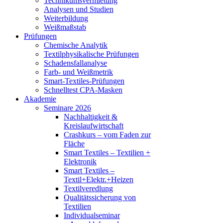
Technikumsvermietung
Analysen und Studien
Weiterbildung
Weißmaßstab
Prüfungen
Chemische Analytik
Textilphysikalische Prüfungen
Schadensfallanalyse
Farb- und Weißmetrik
Smart-Textiles-Prüfungen
Schnelltest CPA-Masken
Akademie
Seminare 2026
Nachhaltigkeit &
Kreislaufwirtschaft
Crashkurs – vom Faden zur
Fläche
Smart Textiles – Textilien +
Elektronik
Smart Textiles –
Textil+Elektr.+Heizen
Textilveredlung
Qualitätssicherung von
Textilien
Individualseminar