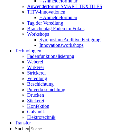
» Anmeldeformular
Anwenderforum SMART TEXTILES
TITV-Innovationen
» Anmeldeformular
Tag der Veredlung
Branchentag Faden im Fokus
Workshops
Symposium Additive Fertigung
Innovationsworkshops
Technologien
Fadenfunktionalisierung
Weberei
Wirkerei
Strickerei
Veredlung
Beschichtung
Pulverbeschichtung
Drucken
Stickerei
Konfektion
Galvanik
Elektrotechnik
Transfer
Suchen