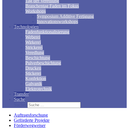
Tag der Veredlung
Branchentag Faden im Fokus
Workshops
Symposium Additive Fertigung
Innovationsworkshops
Technologien
Fadenfunktionalisierung
Weberei
Wirkerei
Strickerei
Veredlung
Beschichtung
Pulverbeschichtung
Drucken
Stickerei
Konfektion
Galvanik
Elektrotechnik
Transfer
Suche
Suchen
Auftragsforschung
Geförderte Projekte
Förderwegweiser