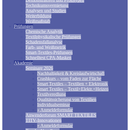
Demonstratoren und Prototypen
Technikumsvermietung
Analysen und Studien
Weiterbildung
Weißmaßstab
Prüfungen
Chemische Analytik
Textilphysikalische Prüfungen
Schadensfallanalyse
Farb- und Weißmetrik
Smart-Textiles-Prüfungen
Schnelltest CPA-Masken
Akademie
Seminare 2026
Nachhaltigkeit & Kreislaufwirtschaft
Crashkurs – vom Faden zur Fläche
Smart Textiles – Textilien + Elektronik
Smart Textiles – Textil+Elektr.+Heizen
Textilveredlung
Qualitätssicherung von Textilien
Individualseminar
» Anmeldeformular
Anwenderforum SMART TEXTILES
TITV-Innovationen
» Anmeldeformular