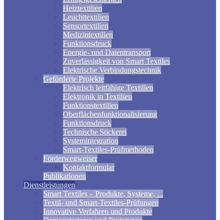
Heiztextilien
Leuchttextilien
Sensortextilien
Medizintextilien
Funktionsdruck
Energie- und Datentransport
Zuverlässigkeit von Smart Textiles
Elektrische Verbindungstechnik
Geförderte Projekte
Elektrisch leitfähige Textilien
Elektronik in Textilien
Funktionstextilien
Oberflächenfunktionalisierung
Funktionsdruck
Technische Stickerei
Systemintegration
Smart-Textiles-Prüfmethoden
Förderwegweiser
Kontaktformular
Publikationen
Dienstleistungen
Smart Textiles – Produkte, Systeme, ...
Textil- und Smart-Textiles-Prüfungen
Innovative Verfahren und Produkte