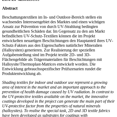
Abstract
Beschattungstextilien im In- und Outdoor-Bereich stellen ein
wachsendes Interessengebiet des Marktes und einen wichtigen
Ansatz zur Prävention von durch UV-Strahlung bedingten
gesundheitlichen Schäden dar. Im Gegensatz zu den am Markt
befindlichen UV-Schutz-Textilien können die im Projekt
entwickelten neuartigen Beschichtungen den Hauptanteil ihres UV-
Schutz-Faktors aus den Eigenschaften natürlicher Mineralien
(Halloysiten) generieren. Zur Realisierung der speziellen
Aufgabenstellung sind im Projekt textile 2D- und 3D-
Flächengebilde als Trägermaterialien für Beschichtungen mit
Halloysite/Thermoplast-Matrices entwickelt worden. Die
Entwicklung gebrauchsspezifischer Prüfszenarien rundet die
Produktentwicklung ab.
Shading textiles for indoor and outdoor use represent a growing
area of interest in the market and an important approach to the
prevention of health damage caused by UV radiation. In contrast to
the UV-protective textiles available on the market, the innovative
coatings developed in the project can generate the main part of their
UV-protective factor from the properties of natural minerals
(halloysites). To realise the special task, 2D and 3D textile fabrics
have been developed as substrates for coatings with