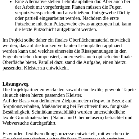
Eine Alternative stellen Lehmbauplatten dar. Aber auch bei
der Arbeit mit vorgefertigten Platten müssen die Fugen
verputzt/verspachtelt und anschließend Putzgewebe flächig
oder partiell eingearbeitet werden. Nachdem die erste
Putzebene mit dem Putzgewebe etwas angezogen hat, kann
die letzte Putzschicht aufgebracht werden.
Im Projekt sollte daher ein finales Oberflächenmaterial entwickelt
werden, das auf die trocken verbauten Lehmplatten appliziert
werden kann und welches einerseits die Rissspannungen in den
Fugenbereichen kompensiert, andererseits auch optisch eine finale
Oberfläche bietet. Paral­lel dazu stand die Aufgabe, einen hierzu
passenden Kleister zu entwickeln.
Lösungsweg
Die Projektpartner entwickelten sowohl eine textile, gewebte Tapete
als auch einen hierzu passenden Kleister.
Auf der Basis von definierten Zielparametern (bspw. in Bezug auf
Sorptionsverhalten, Maßänderung bei Feuchteeinfluss, fungizide
Beständigkeit, Schnittkantenstabilität) wurden unterschiedliche
textile Grundmaterialien (Natur‑ und Chemiefasern) betrachtet und
Webversuche durchgeführt.
Es wurden Textilveredlungsprozesse entwickelt, mit welchen die