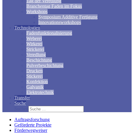
Tag der Veredlung
Branchentag Faden im Fokus
Workshops
Symposium Additive Fertigung
Innovationsworkshops
Technologien
Fadenfunktionalisierung
Weberei
Wirkerei
Strickerei
Veredlung
Beschichtung
Pulverbeschichtung
Drucken
Stickerei
Konfektion
Galvanik
Elektrotechnik
Transfer
Suche
Suchen
Auftragsforschung
Geförderte Projekte
Förderwegweiser