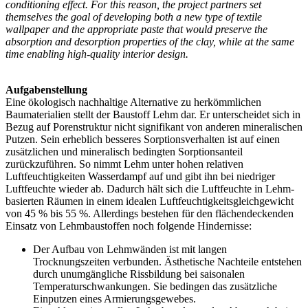
conditioning effect. For this reason, the project partners set
themselves the goal of developing both a new type of textile
wallpaper and the appropriate paste that would preserve the
absorption and desorption properties of the clay, while at the same
time enabling high-quality interior design.
Aufgabenstellung
Eine ökologisch nachhaltige Alternative zu herkömmlichen
Baumaterialien stellt der Baustoff Lehm dar. Er unterscheidet sich in
Bezug auf Porenstruktur nicht signifikant von anderen mineralischen
Putzen. Sein erheblich besseres Sorptionsverhalten ist auf einen
zusätzlichen und mineralisch bedingten Sorptionsanteil
zurückzuführen. So nimmt Lehm unter hohen relativen
Luftfeuchtigkeiten Wasserdampf auf und gibt ihn bei niedriger
Luftfeuchte wieder ab. Dadurch hält sich die Luftfeuchte in Lehm-
basierten Räumen in einem idealen Luftfeuchtigkeitsgleichgewicht
von 45 % bis 55 %. Allerdings bestehen für den flächendeckenden
Einsatz von Lehmbaustoffen noch folgende Hindernisse:
Der Aufbau von Lehmwänden ist mit langen
Trocknungszeiten verbunden. Ästhetische Nachteile entstehen
durch unumgängliche Rissbildung bei saisonalen
Temperaturschwankungen. Sie bedingen das zusätzliche
Einputzen eines Armierungsgewebes.