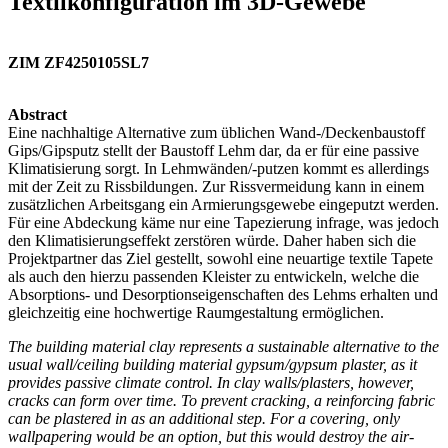
Textilkonfiguration im 3D-Gewebe
ZIM ZF4250105SL7
Abstract
Eine nachhaltige Alternative zum üblichen Wand-/Deckenbaustoff
Gips/Gipsputz stellt der Baustoff Lehm dar, da er für eine passive
Klimatisierung sorgt. In Lehmwänden/-putzen kommt es allerdings
mit der Zeit zu Rissbildungen. Zur Rissvermeidung kann in einem
zusätzlichen Arbeitsgang ein Armierungsgewebe eingeputzt werden.
Für eine Abdeckung käme nur eine Tapezierung infrage, was jedoch
den Klimatisierungseffekt zerstören würde. Daher haben sich die
Projektpartner das Ziel gestellt, sowohl eine neuartige textile Tapete
als auch den hierzu passenden Kleister zu entwickeln, welche die
Absorptions‑ und Desorptionseigenschaften des Lehms erhalten und
gleichzeitig eine hochwertige Raumgestaltung ermöglichen.
The building material clay represents a sustainable alternative to the
usual wall/ceiling building material gypsum/gypsum plaster, as it
provides passive climate control. In clay walls/plasters, however,
cracks can form over time. To prevent cracking, a reinforcing fabric
can be plastered in as an additional step. For a covering, only
wallpapering would be an option, but this would destroy the air-