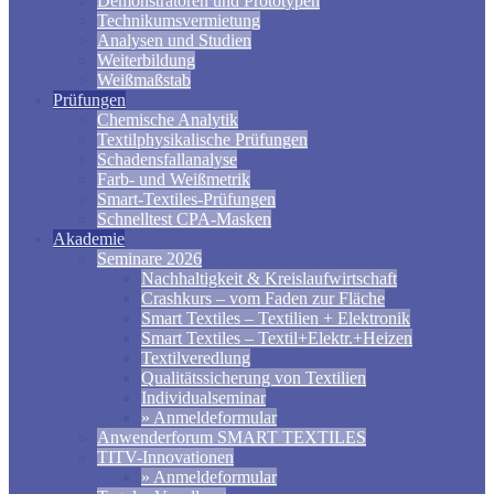
Demonstratoren und Prototypen
Technikumsvermietung
Analysen und Studien
Weiterbildung
Weißmaßstab
Prüfungen
Chemische Analytik
Textilphysikalische Prüfungen
Schadensfallanalyse
Farb- und Weißmetrik
Smart-Textiles-Prüfungen
Schnelltest CPA-Masken
Akademie
Seminare 2026
Nachhaltigkeit & Kreislaufwirtschaft
Crashkurs – vom Faden zur Fläche
Smart Textiles – Textilien + Elektronik
Smart Textiles – Textil+Elektr.+Heizen
Textilveredlung
Qualitätssicherung von Textilien
Individualseminar
» Anmeldeformular
Anwenderforum SMART TEXTILES
TITV-Innovationen
» Anmeldeformular