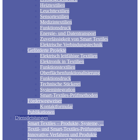
Heiztextilien
Leuchttextilien
Sensortextilien
Medizintextilien
Funktionsdruck
Energie- und Datentransport
Zuverlässigkeit von Smart Textiles
Elektrische Verbindungstechnik
Geförderte Projekte
Elektrisch leitfähige Textilien
Elektronik in Textilien
Funktionstextilien
Oberflächenfunktionalisierung
Funktionsdruck
Technische Stickerei
Systemintegration
Smart-Textiles-Prüfmethoden
Förderwegweiser
Kontaktformular
Publikationen
Dienstleistungen
Smart Textiles – Produkte, Systeme, ...
Textil- und Smart-Textiles-Prüfungen
Innovative Verfahren und Produkte