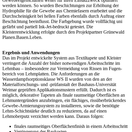
Gewebeeigenschaften weiter für ihren Einsatzzweck optimiert
werden können. So wurden Beschichtungen zur Erhöhung der
Hydrophilie für die Gewebe aus Chemiefasern erarbeitet und die
Durchscheinigkeit bei hellen Farben ebenfalls durch Auftrag einer
Beschichtung beeinflusst. Die Farbgebung wurde vollflächig uni
gefärbt und partiell Ink-Jet-bedruckt getestet. Die
Kleisterentwicklung erfolgte durch den Projektpartner Grünewald
Planen.Bauen.Leben.
Ergebnis und Anwendungen
Das im Projekt entwickelte System aus Textiltapete und Kleister
verringert die Anzahl der bisher notwendigen Arbeitsschritte im
Lehmbau – insbesondere zur Vermeidung von Rissen im Fugen­
bereich von Lehmplatten. Die Anforderungen an die
Wasserdampfsorptionsklasse WS II wurden von den an der
Materialforschungs‑ und ‑prüfanstalt der Bauhaus-Universität
Weimar geprüften Applikationsmustern erfüllt. Dadurch ist es
möglich, dekorative Tapeten als finale raumseitige Oberflächen an
Lehmuntergründen anzubringen, ein flächiges, rissüberbrückendes
Gewebe-Armierungssystem zu installieren, sowie die benötigte
Lehm-Schichtstärke deutlich zu reduzieren, da auf einen
Lehmoberputz verzichtet werden kann. Daraus folgen:
finales raumseitiges Oberflächenfinish in einem Arbeitsschritt
Verringerung der Baukosten