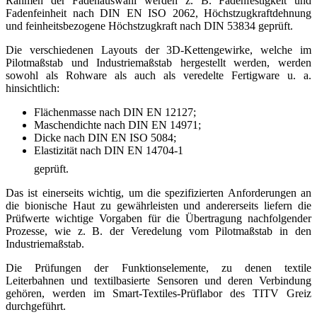
Rahmen der Fadenauswahl werden z. B. Fadenfestigkeit und
Fadenfeinheit nach DIN EN ISO 2062, Höchstzugkraftdehnung
und feinheitsbezogene Höchstzugkraft nach DIN 53834 geprüft.
Die verschiedenen Layouts der 3D-Kettengewirke, welche im
Pilotmaßstab und Industriemaßstab hergestellt werden, werden
sowohl als Rohware als auch als veredelte Fertigware u. a.
hinsichtlich:
Flächenmasse nach DIN EN 12127;
Maschendichte nach DIN EN 14971;
Dicke nach DIN EN ISO 5084;
Elastizität nach DIN EN 14704-1
geprüft.
Das ist einerseits wichtig, um die spezifizierten Anforderungen an
die bionische Haut zu gewährleisten und andererseits liefern die
Prüfwerte wichtige Vorgaben für die Übertragung nachfolgender
Prozesse, wie z. B. der Veredelung vom Pilotmaßstab in den
Industriemaßstab.
Die Prüfungen der Funktionselemente, zu denen textile
Leiterbahnen und textilbasierte Sensoren und deren Verbindung
gehören, werden im Smart-Textiles-Prüflabor des TITV Greiz
durchgeführt.