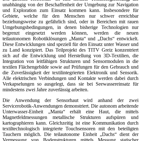
unabhängig von der Beschaffenheit der Umgebung zur Navigation
und Exploration zum Einsatz kommen kann. Insbesondere für
Gebiete, welche für den Menschen nur schwer erreichbar
beziehungsweise zu gefährlich sind, oder in Bereichen mit rauen
Umgebungsbedingungen, in denen bisherige Technologien nur
begrenzt eingesetzt werden können, werden die neuen
teilautonomen Robotiklösungen „Manta“ und „Dachs“ entwickelt.
Diese Entwicklungen sind speziell für den Einsatz unter Wasser und
zu Land konzipiert. Das Teilprojekt des TITV Greiz konzentriert
sich auf die Entwicklung und Herstellung von 3D-Textilien, die
Integration von leitfähigen Strukturen und Sensormodulen in die
textilen Flächengebilde sowie auf Prüfungen für den Gebrauch und
die Zuverlässigkeit der textilintegrierten Elektronik und Sensorik.
Alle elektrischen Verbindungen und Kontakte werden dabei durch
Verkapselungen so ausgelegt, dass sie bei Seewassereinsatz für
mindestens zwei Jahre zuverlässig arbeiten.
Die Anwendung der Sensorhaut wird anhand der zwei
Servicerobotik-Anwendungen demonstriert. Die autonom arbeitende
Unterwasser-Einheit „Manta“ erhält eine Haut, die mittels
Magnetfeldmessungen metallische Strukturen aufspüren und
kartographieren kann. Gleichzeitig ist eine Kommunikation durch
textiltechnologisch integrierte Touchsensoren mit den beteiligten
Tauchern möglich. Die teilautonome Einheit „Dachs“ dient der
Vermessung von Bodenstrukturen mittels Messung statischer