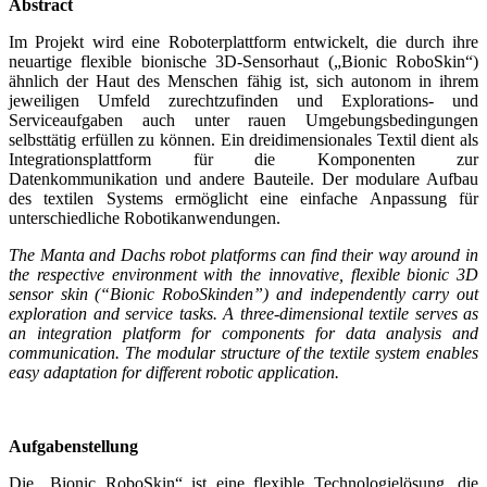
Abstract
Im Projekt wird eine Roboterplattform entwickelt, die durch ihre
neuartige flexible bionische 3D-Sensorhaut („Bionic RoboSkin“)
ähnlich der Haut des Menschen fähig ist, sich autonom in ihrem
jeweiligen Umfeld zurechtzufinden und Explorations- und
Serviceaufgaben auch unter rauen Umgebungsbedingungen
selbsttätig erfüllen zu können. Ein dreidimensionales Textil dient als
Integrationsplattform für die Komponenten zur
Datenkommunikation und andere Bauteile. Der modulare Aufbau
des textilen Systems ermöglicht eine einfache Anpassung für
unterschiedliche Robotikanwendungen.
The Manta and Dachs robot platforms can find their way around in
the respective environment with the innovative, flexible bionic 3D
sensor skin (“Bionic RoboSkinden”) and independently carry out
exploration and service tasks. A three-dimensional textile serves as
an integration platform for components for data analysis and
communication. The modular structure of the textile system enables
easy adaptation for different robotic application.
Aufgabenstellung
Die „Bionic RoboSkin“ ist eine flexible Technologielösung, die