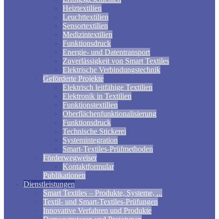
Heiztextilien
Leuchttextilien
Sensortextilien
Medizintextilien
Funktionsdruck
Energie- und Datentransport
Zuverlässigkeit von Smart Textiles
Elektrische Verbindungstechnik
Geförderte Projekte
Elektrisch leitfähige Textilien
Elektronik in Textilien
Funktionstextilien
Oberflächenfunktionalisierung
Funktionsdruck
Technische Stickerei
Systemintegration
Smart-Textiles-Prüfmethoden
Förderwegweiser
Kontaktformular
Publikationen
Dienstleistungen
Smart Textiles – Produkte, Systeme, ...
Textil- und Smart-Textiles-Prüfungen
Innovative Verfahren und Produkte