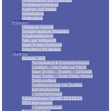
Demonstratoren und Prototypen
Technikumsvermietung
Analysen und Studien
Weiterbildung
Weißmaßstab
Prüfungen
Chemische Analytik
Textilphysikalische Prüfungen
Schadensfallanalyse
Farb- und Weißmetrik
Smart-Textiles-Prüfungen
Schnelltest CPA-Masken
Akademie
Seminare 2026
Nachhaltigkeit & Kreislaufwirtschaft
Crashkurs – vom Faden zur Fläche
Smart Textiles – Textilien + Elektronik
Smart Textiles – Textil+Elektr.+Heizen
Textilveredlung
Qualitätssicherung von Textilien
Individualseminar
» Anmeldeformular
Anwenderforum SMART TEXTILES
TITV-Innovationen
» Anmeldeformular