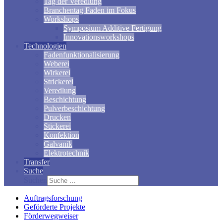
Tag der Veredlung
Branchentag Faden im Fokus
Workshops
Symposium Additive Fertigung
Innovationsworkshops
Technologien
Fadenfunktionalisierung
Weberei
Wirkerei
Strickerei
Veredlung
Beschichtung
Pulverbeschichtung
Drucken
Stickerei
Konfektion
Galvanik
Elektrotechnik
Transfer
Suche
Suchen
Auftragsforschung
Geförderte Projekte
Förderwegweiser