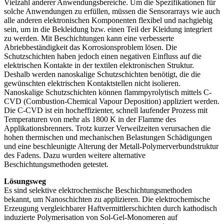
Vielzahl anderer Anwendungsbereiche. Um die Spezifikationen für
solche Anwendungen zu erfüllen, müssen die Sensorarrays wie auch
alle anderen elektronischen Komponenten flexibel und nachgiebig
sein, um in die Bekleidung bzw. einen Teil der Kleidung integriert
zu werden. Mit Beschichtungen kann eine verbesserte
Abriebbeständigkeit das Korrosionsproblem lösen. Die
Schutzschichten haben jedoch einen negativen Einfluss auf die
elektrischen Kontakte in der textilen elektronischen Struktur.
Deshalb werden nanoskalige Schutzschichten benötigt, die die
gewünschten elektrischen Kontaktstellen nicht isolieren.
Nanoskalige Schutzschichten können flammpyrolytisch mittels C-
CVD (Combustion-Chemical Vapour Deposition) appliziert werden.
Die C-CVD ist ein hocheffizienter, schnell laufender Prozess mit
Temperaturen von mehr als 1800 K in der Flamme des
Applikationsbrenners. Trotz kurzer Verweilzeiten verursachen die
hohen thermischen und mechanischen Belastungen Schädigungen
und eine beschleunigte Alterung der Metall-Polymerverbundstruktur
des Fadens. Dazu wurden weitere alternative
Beschichtungsmethoden getestet.
Lösungsweg
Es sind selektive elektrochemische Beschichtungsmethoden
bekannt, um Nanoschichten zu applizieren. Die elektrochemische
Erzeugung vergleichbarer Haftvermittlerschichten durch kathodisch
induzierte Polymerisation von Sol-Gel-Monomeren auf