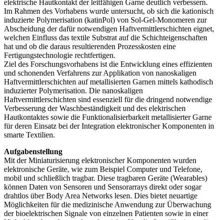
elektrische Hautkontakt der leitfähigen Garne deutlich verbessern.
Im Rahmen des Vorhabens wurde untersucht, ob sich die kationisch
induzierte Polymerisation (katinPol) von Sol-Gel-Monomeren zur
Abscheidung der dafür notwendigen Haftvermittlerschichten eignet,
welchen Einfluss das textile Substrat auf die Schichteigenschaften
hat und ob die daraus resultierenden Prozesskosten eine
Fertigungstechnologie rechtfertigen.
Ziel des Forschungsvorhabens ist die Entwicklung eines effizienten
und schonenden Verfahrens zur Applikation von nanoskaligen
Haftvermittlerschichten auf metallisierten Garnen mittels kathodisch
induzierter Polymerisation. Die nanoskaligen
Haftvermittlerschichten sind essenziell für die dringend notwendige
Verbesserung der Waschbeständigkeit und des elektrischen
Hautkontaktes sowie die Funktionalisierbarkeit metallisierter Garne
für deren Einsatz bei der Integration elektronischer Komponenten in
smarte Textilien.
Aufgabenstellung
Mit der Miniaturisierung elektronischer Komponenten wurden
elektronische Geräte, wie zum Beispiel Computer und Telefone,
mobil und schließlich tragbar. Diese tragbaren Geräte (Wearables)
können Daten von Sensoren und Sensorarrays direkt oder sogar
drahtlos über Body Area Networks lesen. Dies bietet neuartige
Möglichkeiten für die medizinische Anwendung zur Überwachung
der bioelektrischen Signale von einzelnen Patienten sowie in einer