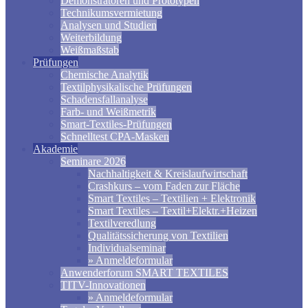
Demonstratoren und Prototypen
Technikumsvermietung
Analysen und Studien
Weiterbildung
Weißmaßstab
Prüfungen
Chemische Analytik
Textilphysikalische Prüfungen
Schadensfallanalyse
Farb- und Weißmetrik
Smart-Textiles-Prüfungen
Schnelltest CPA-Masken
Akademie
Seminare 2026
Nachhaltigkeit & Kreislaufwirtschaft
Crashkurs – vom Faden zur Fläche
Smart Textiles – Textilien + Elektronik
Smart Textiles – Textil+Elektr.+Heizen
Textilveredlung
Qualitätssicherung von Textilien
Individualseminar
» Anmeldeformular
Anwenderforum SMART TEXTILES
TITV-Innovationen
» Anmeldeformular