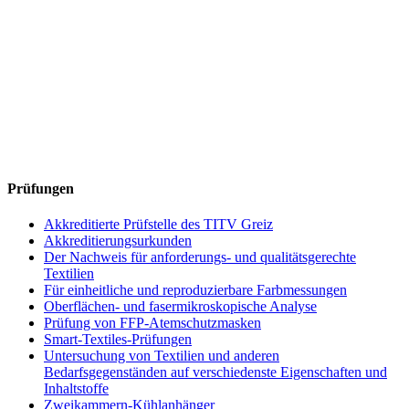
Prüfungen
Akkreditierte Prüfstelle des TITV Greiz
Akkreditierungsurkunden
Der Nachweis für anforderungs- und qualitätsgerechte
Textilien
Für einheitliche und reproduzierbare Farbmessungen
Oberflächen- und fasermikroskopische Analyse
Prüfung von FFP-Atemschutzmasken
Smart-Textiles-Prüfungen
Untersuchung von Textilien und anderen
Bedarfsgegenständen auf verschiedenste Eigenschaften und
Inhaltstoffe
Zweikammern-Kühlanhänger