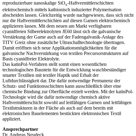
reproduzierbare nanoskalige SiO
-Haftvermittlerschichten
x
elektrochemisch mittels kathionisch induzierter Polymerisation
abscheiden lassen. Gleichzeitig wurde nachgewiesen, dass sich nicht
nur die Haft­vermittlerschichten auf diesen Garnen elektrochemisch
applizieren lassen. Mit dem neuen am Markt verfügbaren
cyanidfreien Silberelektrolyten JE60 lässt sich die galvanische
Verstärkung der Garne auch auf der Fadengalvanik-Anlage des
TITV Greiz ohne zusätzliche Ultraschalltechnologie übertragen.
Damit eröffnen sich neue Applikations­möglichkeiten für die
galvanische Nachverstärkung von textilen Precursorstrukturen auf
Basis cyanidfreier Elektrolyte.
Das katinPol-Verfahren stellt somit einen wesentlichen
technologischen Baustein für die Entwicklung waschbeständiger
smarter Textilien mit textiler Haptik und Erhalt der
Luftdurchlässigkeit dar. Die dafür notwendige Permanenz der
Schutz- und Funktionsschichten kann ausschließlich über eine
chemische Bindung zur Oberfläche erzielt werden. Mit der katinPol-
Technologie wird die dafür notwendige chemisch aktive
Haftvermittlerschicht sowohl auf leitfähigen Garnen und leitfähigen
Textilstrukturen in der Fläche als auch auf dem bereits mit
elektronischen Bauelementen bestückten elektronischen Textil
appliziert.
Ansprechpartner
Dr. Andreas Neudeck