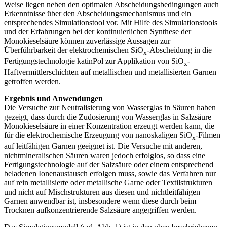
Weise liegen neben den optimalen Abscheidungsbedingungen auch
Erkenntnisse über den Abscheidungsmechanismus und ein
entsprechendes Simulationstool vor. Mit Hilfe des Simulationstools
und der Erfahrungen bei der kontinuierlichen Synthese der
Monokieselsäure können zuverlässige Aussagen zur
Überführbarkeit der elektrochemischen SiO
-Abscheidung in die
x
Fertigungstechnologie katinPol zur Applikation von SiO
-
x
Haftvermittlerschichten auf metallischen und metallisierten Garnen
getroffen werden.
Ergebnis und Anwendungen
Die Versuche zur Neutralisierung von Wasserglas in Säuren haben
gezeigt, dass durch die Zudosierung von Wasserglas in Salzsäure
Monokieselsäure in einer Konzentration erzeugt werden kann, die
für die elektrochemische Erzeugung von nanoskaligen SiO
-Filmen
x
auf leitfähigen Garnen geeignet ist. Die Versuche mit anderen,
nichtmineralischen Säuren waren jedoch erfolglos, so dass eine
Fertigungstechnologie auf der Salzsäure oder einem entsprechend
beladenen Ionenaustausch erfolgen muss, sowie das Verfahren nur
auf rein metallisierte oder metallische Garne oder Textilstrukturen
und nicht auf Mischstrukturen aus diesen und nichtleitfähigen
Garnen anwendbar ist, insbesondere wenn diese durch beim
Trocknen aufkonzentrierende Salzsäure angegriffen werden.