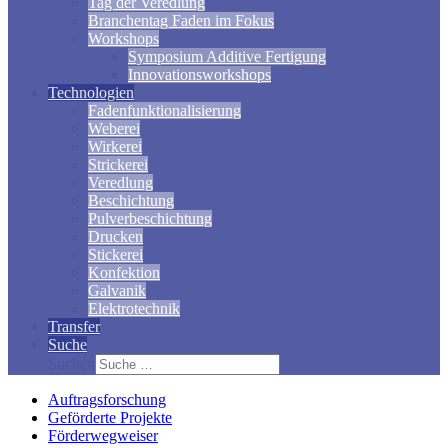
Tag der Veredlung
Branchentag Faden im Fokus
Workshops
Symposium Additive Fertigung
Innovationsworkshops
Technologien
Fadenfunktionalisierung
Weberei
Wirkerei
Strickerei
Veredlung
Beschichtung
Pulverbeschichtung
Drucken
Stickerei
Konfektion
Galvanik
Elektrotechnik
Transfer
Suche
Suchen
Auftragsforschung
Geförderte Projekte
Förderwegweiser