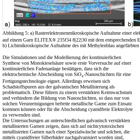
Abbildung 5: a) Rasterelektronenmikroskopische Aufnahme einer elek
auf einem Garn ELITEX® 235f34 8|22|30 mit dem entsprechenden 
b) Lichtmikroskopische Aufnahme des mit Methylenblau angefärbten
Die Simulationen und die Modellierung der kontinuierlichen
Synthese von Monokieselsäure sowie erste Vorversuche auf einer
kontinuierlichen Fadenanlage bestätigen, dass sich die
elektrochemische Abscheidung von SiO
-Nanoschichten für eine
x
Fertigungstechnologie eignet. Allerdings erweisen sich
Schadstoffspuren aus der galvanischen Metallisierung als
problematisch. Diese führen zu einem verstärkten Keimwachstum
und verhindern die Bildung von Nanoschichten, so dass nur von
solchen Verunreinigungen befreite metallische Garne zum Einsatz
kommen können oder für die Abscheidung cyanidfreie Elektrolyte
zu verwenden sind.
Die Untersuchungen an unterschiedlichen galvanisch verstärkten
metallisierten Garnen zeigen, dass sich auf nichtcytotoxischen
metallisierten Garnen nach einer Spezialwäsche und solchen, die
mittels cyanidfreier Silberbäder nachgalvanisiert worden sind,