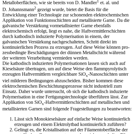
1
Metalloberflächen, wie sie bereits von D. Mandler
et. al. und
2
D. Johannsmann
gezeigt wurde, bietet die Basis für die
Entwicklung einer Technologie zur schonenden elektrochemischen
Applikation von Funktionsschichten auf metallisierte Garne. Da die
galvanische Verstärkung vormetallisierter Garne ebenfalls
elektrochemisch erfolgt, liegt es nahe, die Haftvermittlerschichten
durch kathodisch induzierte Polymerisation in einem, der
galvanischen Verstärkung nachgeschalteten, Schritt direkt im
kontinuierlichen Prozess zu erzeugen. Auf diese Weise können pro­
zess­bedingte Beschädigungen der dünnen Metallschicht während
der weiteren Verarbeitung vermieden werden.
Die kathodisch induzierten Polymerisationen lassen sich auch auf
Kieselsäure übertragen, um auf diese Weise den flammpyrolytisch
erzeugten Haftvermittlern vergleichbare SiO
-Nanoschichten unter
x
viel milderen Bedingungen abzuscheiden. Bisher kommen diese
elektrochemischen Beschichtungsprozesse nicht industriell zum
Einsatz. Daher wurde untersucht, ob sich die kathodisch induzierte
Polymerisation in eine Fertigungstechnologie überführen lässt. Zur
Applikation von SiO
-Haftvermittlerschichten auf metallischen und
x
metallisierten Garnen sind folgende Fragestellungen zu beantworten:
Lässt sich Monokieselsäure auf einfache Weise kontinuierlich
erzeugen und einem Elektrolytbad kontinuierlich zuführen?
Gelingt es, die Kristallisation auf der Filamentoberfläche der