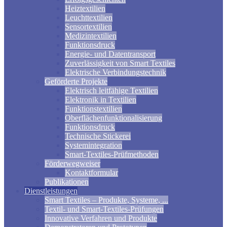
Heiztextilien
Leuchttextilien
Sensortextilien
Medizintextilien
Funktionsdruck
Energie- und Datentransport
Zuverlässigkeit von Smart Textiles
Elektrische Verbindungstechnik
Geförderte Projekte
Elektrisch leitfähige Textilien
Elektronik in Textilien
Funktionstextilien
Oberflächenfunktionalisierung
Funktionsdruck
Technische Stickerei
Systemintegration
Smart-Textiles-Prüfmethoden
Förderwegweiser
Kontaktformular
Publikationen
Dienstleistungen
Smart Textiles – Produkte, Systeme, ...
Textil- und Smart-Textiles-Prüfungen
Innovative Verfahren und Produkte