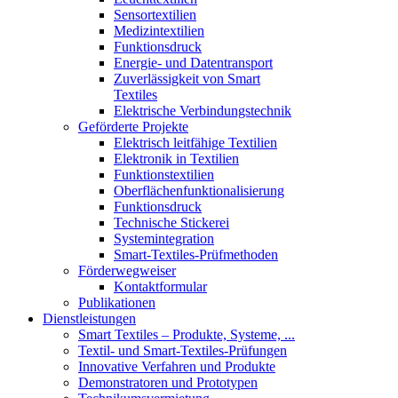
Sensortextilien
Medizintextilien
Funktionsdruck
Energie- und Datentransport
Zuverlässigkeit von Smart
Textiles
Elektrische Verbindungstechnik
Geförderte Projekte
Elektrisch leitfähige Textilien
Elektronik in Textilien
Funktionstextilien
Oberflächenfunktionalisierung
Funktionsdruck
Technische Stickerei
Systemintegration
Smart-Textiles-Prüfmethoden
Förderwegweiser
Kontaktformular
Publikationen
Dienstleistungen
Smart Textiles – Produkte, Systeme, ...
Textil- und Smart-Textiles-Prüfungen
Innovative Verfahren und Produkte
Demonstratoren und Prototypen