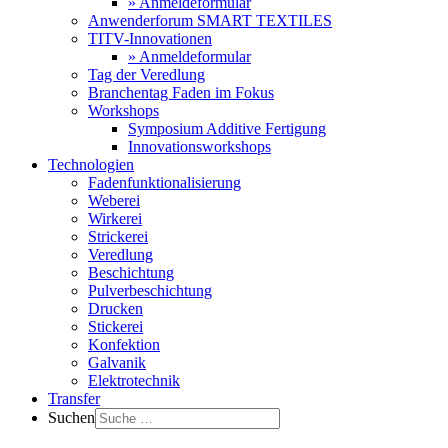
» Anmeldeformular
Anwenderforum SMART TEXTILES
TITV-Innovationen
» Anmeldeformular
Tag der Veredlung
Branchentag Faden im Fokus
Workshops
Symposium Additive Fertigung
Innovationsworkshops
Technologien
Fadenfunktionalisierung
Weberei
Wirkerei
Strickerei
Veredlung
Beschichtung
Pulverbeschichtung
Drucken
Stickerei
Konfektion
Galvanik
Elektrotechnik
Transfer
Suchen