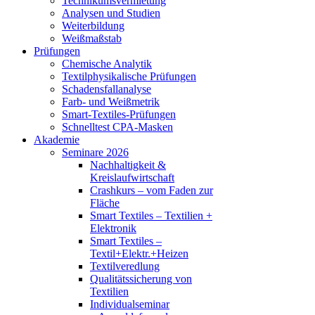
Technikumsvermietung
Analysen und Studien
Weiterbildung
Weißmaßstab
Prüfungen
Chemische Analytik
Textilphysikalische Prüfungen
Schadensfallanalyse
Farb- und Weißmetrik
Smart-Textiles-Prüfungen
Schnelltest CPA-Masken
Akademie
Seminare 2026
Nachhaltigkeit &
Kreislaufwirtschaft
Crashkurs – vom Faden zur
Fläche
Smart Textiles – Textilien +
Elektronik
Smart Textiles –
Textil+Elektr.+Heizen
Textilveredlung
Qualitätssicherung von
Textilien
Individualseminar