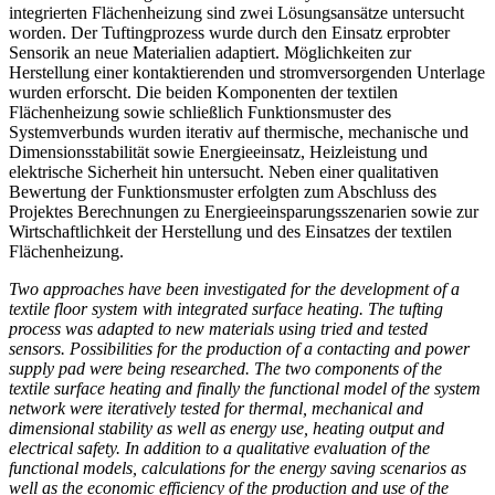
integrierten Flächenheizung sind zwei Lösungsansätze untersucht
worden. Der Tuftingprozess wurde durch den Einsatz erprobter
Sensorik an neue Materialien adaptiert. Möglichkeiten zur
Herstellung einer kontaktierenden und stromversorgenden Unterlage
wurden erforscht. Die beiden Komponenten der textilen
Flächenheizung sowie schließlich Funktionsmuster des
Systemverbunds wurden iterativ auf thermische, mechanische und
Dimensionsstabilität sowie Energieeinsatz, Heizleistung und
elektrische Sicherheit hin untersucht. Neben einer qualitativen
Bewertung der Funktionsmuster erfolgten zum Abschluss des
Projektes Berechnungen zu Energieeinsparungsszenarien sowie zur
Wirtschaftlichkeit der Herstellung und des Einsatzes der textilen
Flächenheizung.
Two approaches have been investigated for the development of a
textile floor system with integrated surface heating. The tufting
process was adapted to new materials using tried and tested
sensors. Possibilities for the production of a contacting and power
supply pad were being researched. The two components of the
textile surface heating and finally the functional model of the system
network were iteratively tested for thermal, mechanical and
dimensional stability as well as energy use, heating output and
electrical safety. In addition to a qualitative evaluation of the
functional models, calculations for the energy saving scenarios as
well as the economic efficiency of the production and use of the