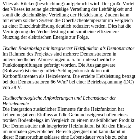
Vlies als Rücken(beschichtung) aufgebracht wird. Der große Vorteil
des Vlieses ist seine gleichmäßige Verteilung der Leitfähigkeit und
somit die gleichmäßige Verteilung der Heizleistung. Zudem kann
mit einem solchen System die Oberflächentemperatur im Vergleich
zu einer Einzeldrahtlösung deutlich reduziert werden. Dies hat die
Verringerung der Verlustleistung und somit eine effizientere
Nutzung der elektrischen Energie zur Folge.
Textiler Bodenbelag mit integrierter Heizfunktion als Demonstrator
Im Rahmen des Projektes sind mehrere Demonstratoren in
unterschiedlichen Abmessungen u. a. für unterschiedliche
Funktionsprüfungen gefertigt worden. Die Ausgangsware
(Rohware) ist eine getuftete Schlingenkonstruktion mit
Karbonfilamenten als Heizelement. Die erzielte Heizleistung beträgt
bei den Demonstratoren 66 W/m² bei einer Betriebsspannung (DC)
von 28 V.
Textiltechnologische Anforderungen und Lebensdauer der
Heizelemente
Die Integration zusätzlicher Elemente für die Heizfunktion hat
keinen negativen Einfluss auf die Gebrauchseigenschaften eines
textilen Bodenbelags im Vergleich zu einem marktüblichen Produkt.
Der Demonstrator mit integrierter Heizfunktion ist für den Einsatz
im normalen gewerblichen Bereich geeignet und kann damit in
dieser Beanspruchungsklasse eine Lebensdauer von bis zu zehn