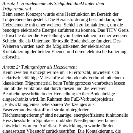
Ansatz 1: Heizelemente als Stehfäden direkt unter dem
Trägermaterial
Beim ersten Konzept wurde eine Heizfunktion im Bereich der
Trägerebene hergestellt. Die Herausforderung bestand darin, die
Heizelemente mit einer weiteren Schicht zu kontaktieren, um die
benötigte elektrische Energie zuführen zu können. Das TITV Greiz
erforschte daher die Herstellung von Leiterbahnen in einer weiteren
Schicht, die als Unterlage für textile Bodenbeläge fungiert. Des
Weiteren wurden auch die Möglichkeiten der elektrischen
Kontaktierung der beiden Ebenen und deren elektrische Isolierung
erforscht.
Ansatz 2: Tuftingträger als Heizelement
Beim zweiten Konzept wurde im TFI erforscht, inwiefern sich
elektrisch leitfähige Vliesstoffe allein oder als Verbund mit einem
klassischen Trägermaterial beim Tuftingprozess verarbeiten lassen
und ob die Funktionalität durch diesen und die weiteren
Bearbeitungsschritte in der Herstellung textiler Bodenbeläge
eingeschränkt wird. Im Rahmen des FuE-Verbundprojektes
„Entwicklung eines beheizbaren Werkzeuges aus
Faserverbundwerkstoff mit strukturintegrierter
Flächentemperierung“ sind neuartige, energieeffiziente funktionelle
Heizvliesstoffe in Spunlace‑ und/oder Needlepunchverfahren
entwickelt worden. Auf diese Entwicklungen wurde für den
eingesetzten Vliesstoff zurückgegriffen. Die Kontaktierung, die