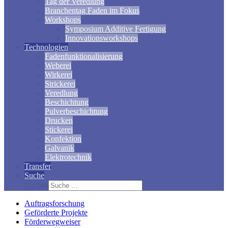
Tag der Veredlung
Branchentag Faden im Fokus
Workshops
Symposium Additive Fertigung
Innovationsworkshops
Technologien
Fadenfunktionalisierung
Weberei
Wirkerei
Strickerei
Veredlung
Beschichtung
Pulverbeschichtung
Drucken
Stickerei
Konfektion
Galvanik
Elektrotechnik
Transfer
Suche
Suchen
Auftragsforschung
Geförderte Projekte
Förderwegweiser