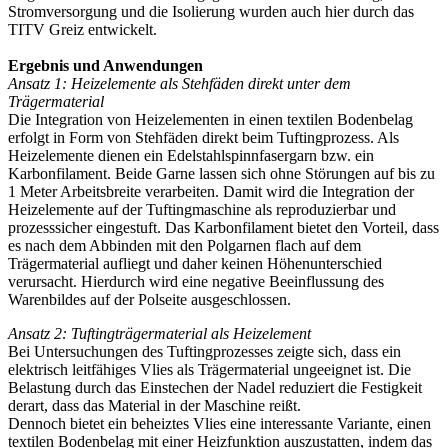
Stromversorgung und die Isolierung wurden auch hier durch das
TITV Greiz entwickelt.
Ergebnis und Anwendungen
Ansatz 1: Heizelemente als Stehfäden direkt unter dem
Trägermaterial
Die Integration von Heizelementen in einen textilen Bodenbelag
erfolgt in Form von Stehfäden direkt beim Tuftingprozess. Als
Heizelemente dienen ein Edelstahlspinnfasergarn bzw. ein
Karbonfilament. Beide Garne lassen sich ohne Störungen auf bis zu
1 Meter Arbeitsbreite verarbeiten. Damit wird die Integration der
Heizelemente auf der Tuftingmaschine als reproduzierbar und
prozesssicher eingestuft. Das Karbonfilament bietet den Vorteil, dass
es nach dem Abbinden mit den Polgarnen flach auf dem
Trägermaterial aufliegt und daher keinen Höhenunterschied
verursacht. Hierdurch wird eine negative Beeinflussung des
Warenbildes auf der Polseite ausgeschlossen.
Ansatz 2: Tuftingträgermaterial als Heizelement
Bei Untersuchungen des Tuftingprozesses zeigte sich, dass ein
elektrisch leitfähiges Vlies als Trägermaterial ungeeignet ist. Die
Belastung durch das Einstechen der Nadel reduziert die Festigkeit
derart, dass das Material in der Maschine reißt.
Dennoch bietet ein beheiztes Vlies eine interessante Variante, einen
textilen Bodenbelag mit einer Heizfunktion auszustatten, indem das