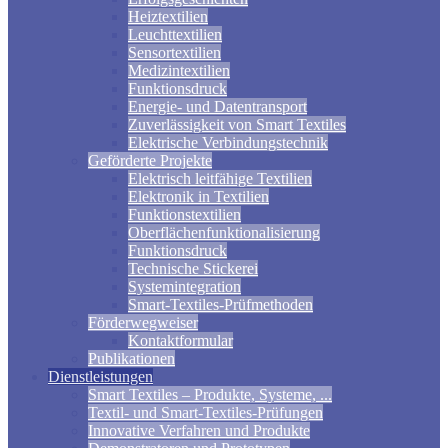
Heiztextilien
Leuchttextilien
Sensortextilien
Medizintextilien
Funktionsdruck
Energie- und Datentransport
Zuverlässigkeit von Smart Textiles
Elektrische Verbindungstechnik
Geförderte Projekte
Elektrisch leitfähige Textilien
Elektronik in Textilien
Funktionstextilien
Oberflächenfunktionalisierung
Funktionsdruck
Technische Stickerei
Systemintegration
Smart-Textiles-Prüfmethoden
Förderwegweiser
Kontaktformular
Publikationen
Dienstleistungen
Smart Textiles – Produkte, Systeme, ...
Textil- und Smart-Textiles-Prüfungen
Innovative Verfahren und Produkte