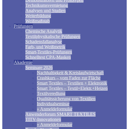
Demonstratoren und Prototypen
Technikumsvermietung
Analysen und Studien
Weiterbildung
Weißmaßstab
Prüfungen
Chemische Analytik
Textilphysikalische Prüfungen
Schadensfallanalyse
Farb- und Weißmetrik
Smart-Textiles-Prüfungen
Schnelltest CPA-Masken
Akademie
Seminare 2026
Nachhaltigkeit & Kreislaufwirtschaft
Crashkurs – vom Faden zur Fläche
Smart Textiles – Textilien + Elektronik
Smart Textiles – Textil+Elektr.+Heizen
Textilveredlung
Qualitätssicherung von Textilien
Individualseminar
» Anmeldeformular
Anwenderforum SMART TEXTILES
TITV-Innovationen
» Anmeldeformular