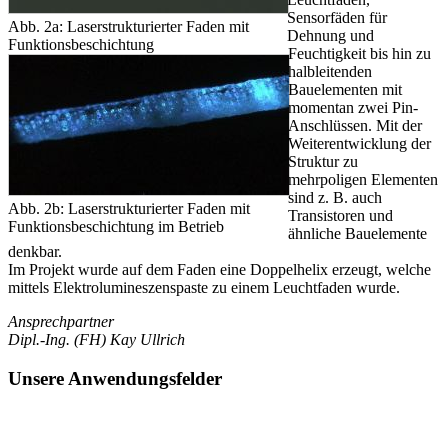
Sensorfäden für
Abb. 2a: Laserstrukturierter Faden mit
Dehnung und
Funktionsbeschichtung
Feuchtigkeit bis hin zu
halbleitenden
Bauelementen mit
momentan zwei Pin-
Anschlüssen. Mit der
Weiterentwicklung der
Struktur zu
mehrpoligen Elementen
sind z. B. auch
Abb. 2b: Laserstrukturierter Faden mit
Transistoren und
Funktionsbeschichtung im Betrieb
ähnliche Bauelemente
denkbar.
Im Projekt wurde auf dem Faden eine Doppelhelix erzeugt, welche
mittels Elektrolumineszenspaste zu einem Leuchtfaden wurde.
Ansprechpartner
Dipl.-Ing. (FH) Kay Ullrich
Unsere Anwendungsfelder