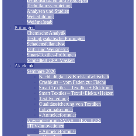
Demonstratoren und Prototypen
Technikumsvermietung
Analysen und Studien
Weiterbildung
Weißmaßstab
Prüfungen
Chemische Analytik
Textilphysikalische Prüfungen
Schadensfallanalyse
Farb- und Weißmetrik
Smart-Textiles-Prüfungen
Schnelltest CPA-Masken
Akademie
Seminare 2026
Nachhaltigkeit & Kreislaufwirtschaft
Crashkurs – vom Faden zur Fläche
Smart Textiles – Textilien + Elektronik
Smart Textiles – Textil+Elektr.+Heizen
Textilveredlung
Qualitätssicherung von Textilien
Individualseminar
» Anmeldeformular
Anwenderforum SMART TEXTILES
TITV-Innovationen
» Anmeldeformular