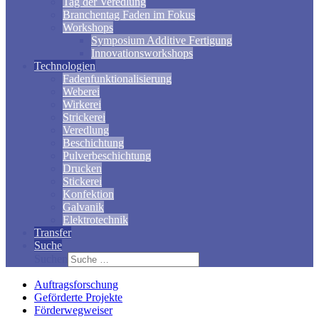
Tag der Veredlung
Branchentag Faden im Fokus
Workshops
Symposium Additive Fertigung
Innovationsworkshops
Technologien
Fadenfunktionalisierung
Weberei
Wirkerei
Strickerei
Veredlung
Beschichtung
Pulverbeschichtung
Drucken
Stickerei
Konfektion
Galvanik
Elektrotechnik
Transfer
Suche
Suchen
Auftragsforschung
Geförderte Projekte
Förderwegweiser