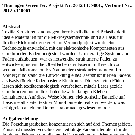
Thüringen-GreenTec, Projekt-Nr. 2012 FE 9001., Verbund-Nr.:
2012 VF 0001
Abstract
Textile Strukturen sind wegen ihrer Flexibilität und Belastbarkeit
ideale Materialien für die Mikrosystemtechnik und als Basis für
flexible Elektronik geeignet. Im Verbundprojekt wurde eine
Technologie entwickelt, mit der elektronische Komponenten aus
strukturierten Fäden hergestellt wurden. Um derartige Systeme am
Faden aufzubauen, war es notwendig, strukturierte Fäden zu
entwickeln, indem die Oberflächen der Fasern im Bereich von
wenigen Mikrometern bis Nanometern strukturiert wurden. Im
Vordergrund stand die Entwicklung eines laserstrukturierten Fadens
als Basis für eine fadenbasierte Elektronik. Die erzeugten Fäden
lassen sich textiltechnologisch verarbeiten, mittels Laser gezielt
strukturieren und mittels Loten bzw. leitfähigen Klebern
kontaktieren. Auf diese Weise können elektronische Bauteile auf
Basis metallisierter textiler Monofilamente realisiert werden, was
erfolgreich an einem Demonstrator nachgewiesen wurde.
Aufgabenstellung
Die Forschungsarbeiten konzentrierten sich auf drei Themengebiete.
Zunächst mussten verschiedene leitfähige Fadenmaterialien für die
Funktionalisierung und die textile Einarbeitung realisiert werden. Im