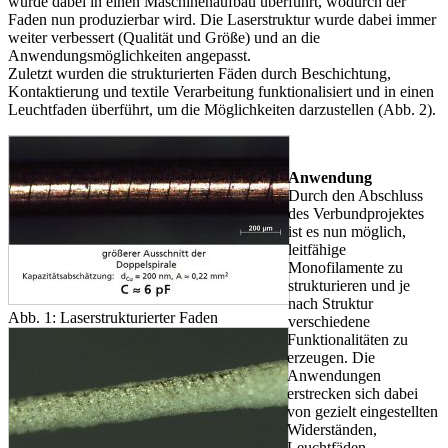
wurde dabei in einen Maschinenaufbau überführt, wodurch der
Faden nun produzierbar wird. Die Laserstruktur wurde dabei immer
weiter verbessert (Qualität und Größe) und an die
Anwendungsmöglichkeiten angepasst.
Zuletzt wurden die strukturierten Fäden durch Beschichtung,
Kontaktierung und textile Verarbeitung funktionalisiert und in einen
Leuchtfaden überführt, um die Möglichkeiten darzustellen (Abb. 2).
Anwendung
Durch den Abschluss
des Verbundprojektes
ist es nun möglich,
leitfähige
Monofilamente zu
strukturieren und je
nach Struktur
Abb. 1: Laserstrukturierter Faden
verschiedene
Funktionalitäten zu
erzeugen. Die
Anwendungen
erstrecken sich dabei
von gezielt eingestellten
Widerständen,
Leuchtfäden,