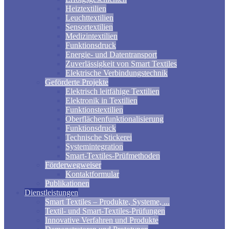
Heiztextilien
Leuchttextilien
Sensortextilien
Medizintextilien
Funktionsdruck
Energie- und Datentransport
Zuverlässigkeit von Smart Textiles
Elektrische Verbindungstechnik
Geförderte Projekte
Elektrisch leitfähige Textilien
Elektronik in Textilien
Funktionstextilien
Oberflächenfunktionalisierung
Funktionsdruck
Technische Stickerei
Systemintegration
Smart-Textiles-Prüfmethoden
Förderwegweiser
Kontaktformular
Publikationen
Dienstleistungen
Smart Textiles – Produkte, Systeme, ...
Textil- und Smart-Textiles-Prüfungen
Innovative Verfahren und Produkte