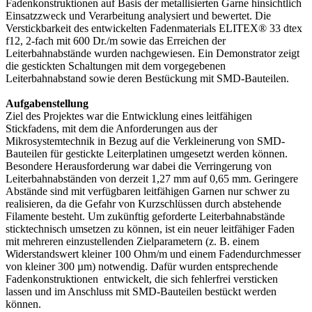
Fadenkonstruktionen auf Basis der metallisierten Garne hinsichtlich
Einsatzzweck und Verarbeitung analysiert und bewertet. Die
Verstickbarkeit des entwickelten Fadenmaterials ELITEX® 33 dtex
f12, 2-fach mit 600 Dr./m sowie das Erreichen der
Leiterbahnabstände wurden nachgewiesen. Ein Demonstrator zeigt
die gestickten Schaltungen mit dem vorgegebenen
Leiterbahnabstand sowie deren Bestückung mit SMD-Bauteilen.
Aufgabenstellung
Ziel des Projektes war die Entwicklung eines leitfähigen
Stickfadens, mit dem die Anforderungen aus der
Mikrosystemtechnik in Bezug auf die Verkleinerung von SMD-
Bauteilen für gestickte Leiterplatinen umgesetzt werden können.
Besondere Herausforderung war dabei die Verringerung von
Leiterbahnabständen von derzeit 1,27 mm auf 0,65 mm. Geringere
Abstände sind mit verfügbaren leitfähigen Garnen nur schwer zu
realisieren, da die Gefahr von Kurzschlüssen durch abstehende
Filamente besteht. Um zukünftig geforderte Leiterbahnabstände
sticktechnisch umsetzen zu können, ist ein neuer leitfähiger Faden
mit mehreren einzustellenden Zielparametern (z. B. einem
Widerstandswert kleiner 100 Ohm/m und einem Fadendurchmesser
von kleiner 300 µm) notwendig. Dafür wurden entsprechende
Fadenkonstruktionen entwickelt, die sich fehlerfrei versticken
lassen und im Anschluss mit SMD-Bauteilen bestückt werden
können.