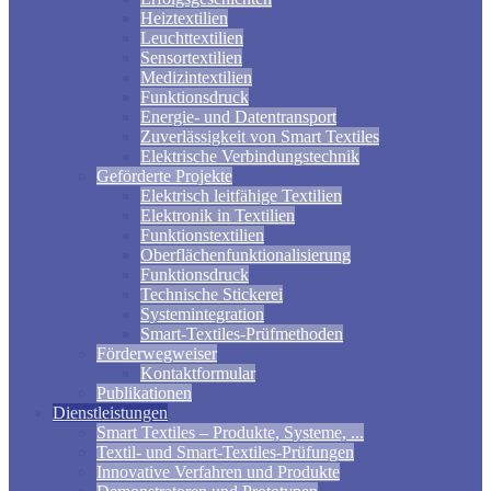
Heiztextilien
Leuchttextilien
Sensortextilien
Medizintextilien
Funktionsdruck
Energie- und Datentransport
Zuverlässigkeit von Smart Textiles
Elektrische Verbindungstechnik
Geförderte Projekte
Elektrisch leitfähige Textilien
Elektronik in Textilien
Funktionstextilien
Oberflächenfunktionalisierung
Funktionsdruck
Technische Stickerei
Systemintegration
Smart-Textiles-Prüfmethoden
Förderwegweiser
Kontaktformular
Publikationen
Dienstleistungen
Smart Textiles – Produkte, Systeme, ...
Textil- und Smart-Textiles-Prüfungen
Innovative Verfahren und Produkte