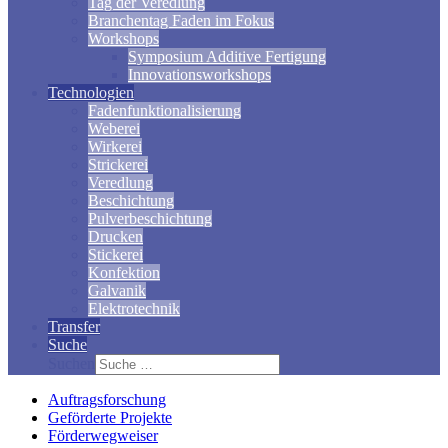
Tag der Veredlung
Branchentag Faden im Fokus
Workshops
Symposium Additive Fertigung
Innovationsworkshops
Technologien
Fadenfunktionalisierung
Weberei
Wirkerei
Strickerei
Veredlung
Beschichtung
Pulverbeschichtung
Drucken
Stickerei
Konfektion
Galvanik
Elektrotechnik
Transfer
Suche
Suchen
Auftragsforschung
Geförderte Projekte
Förderwegweiser