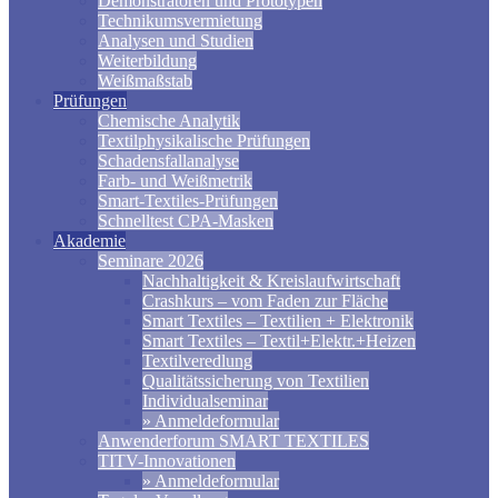
Demonstratoren und Prototypen
Technikumsvermietung
Analysen und Studien
Weiterbildung
Weißmaßstab
Prüfungen
Chemische Analytik
Textilphysikalische Prüfungen
Schadensfallanalyse
Farb- und Weißmetrik
Smart-Textiles-Prüfungen
Schnelltest CPA-Masken
Akademie
Seminare 2026
Nachhaltigkeit & Kreislaufwirtschaft
Crashkurs – vom Faden zur Fläche
Smart Textiles – Textilien + Elektronik
Smart Textiles – Textil+Elektr.+Heizen
Textilveredlung
Qualitätssicherung von Textilien
Individualseminar
» Anmeldeformular
Anwenderforum SMART TEXTILES
TITV-Innovationen
» Anmeldeformular