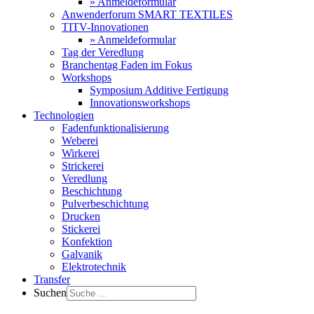
» Anmeldeformular
Anwenderforum SMART TEXTILES
TITV-Innovationen
» Anmeldeformular
Tag der Veredlung
Branchentag Faden im Fokus
Workshops
Symposium Additive Fertigung
Innovationsworkshops
Technologien
Fadenfunktionalisierung
Weberei
Wirkerei
Strickerei
Veredlung
Beschichtung
Pulverbeschichtung
Drucken
Stickerei
Konfektion
Galvanik
Elektrotechnik
Transfer
Suchen