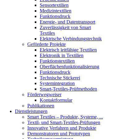
Sensortextilien
Medizintextilien
Funktionsdruck
Energie- und Datentransport
Zuverlässigkeit von Smart
Textiles
Elektrische Verbindungstechnik
Geförderte Projekte
Elektrisch leitfähige Textilien
Elektronik in Textilien
Funktionstextilien
Oberflächenfunktionalisierung
Funktionsdruck
Technische Stickerei
Systemintegration
Smart-Textiles-Prüfmethoden
Förderwegweiser
Kontaktformular
Publikationen
Dienstleistungen
Smart Textiles – Produkte, Systeme, ...
Textil- und Smart-Textiles-Prüfungen
Innovative Verfahren und Produkte
Demonstratoren und Prototypen