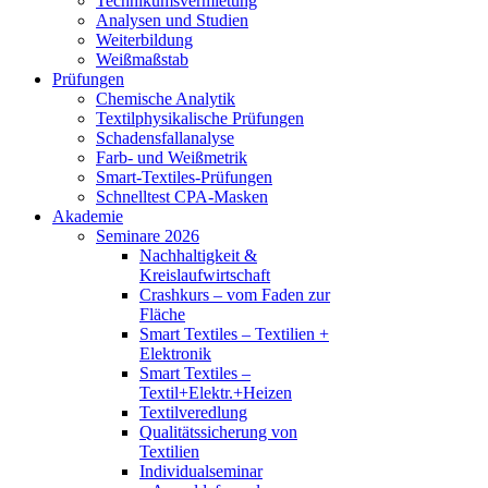
Technikumsvermietung
Analysen und Studien
Weiterbildung
Weißmaßstab
Prüfungen
Chemische Analytik
Textilphysikalische Prüfungen
Schadensfallanalyse
Farb- und Weißmetrik
Smart-Textiles-Prüfungen
Schnelltest CPA-Masken
Akademie
Seminare 2026
Nachhaltigkeit &
Kreislaufwirtschaft
Crashkurs – vom Faden zur
Fläche
Smart Textiles – Textilien +
Elektronik
Smart Textiles –
Textil+Elektr.+Heizen
Textilveredlung
Qualitätssicherung von
Textilien
Individualseminar