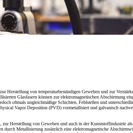
se zur Herstellung von temperaturbeständigen Geweben und zur Verstär
allisierten Glasfasern können zur elektromagnetischen Abschirmung ein
r jedoch oftmals ungleichmäßige Schichten, Fehlstellen und unterschied
h Physical Vapor Deposition (PVD) vormetallisiert und galvanisch nachve
ur Herstellung von Geweben und auch in der Kunststoffindustrie als V
n durch Metallisierung zusätzlich eine elektromagnetische Abschirmwirk