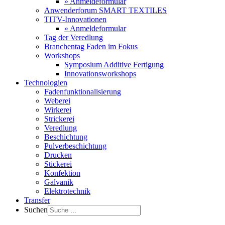
» Anmeldeformular
Anwenderforum SMART TEXTILES
TITV-Innovationen
» Anmeldeformular
Tag der Veredlung
Branchentag Faden im Fokus
Workshops
Symposium Additive Fertigung
Innovationsworkshops
Technologien
Fadenfunktionalisierung
Weberei
Wirkerei
Strickerei
Veredlung
Beschichtung
Pulverbeschichtung
Drucken
Stickerei
Konfektion
Galvanik
Elektrotechnik
Transfer
Suchen