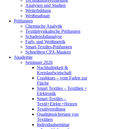
Technikumsvermietung
Analysen und Studien
Weiterbildung
Weißmaßstab
Prüfungen
Chemische Analytik
Textilphysikalische Prüfungen
Schadensfallanalyse
Farb- und Weißmetrik
Smart-Textiles-Prüfungen
Schnelltest CPA-Masken
Akademie
Seminare 2026
Nachhaltigkeit &
Kreislaufwirtschaft
Crashkurs – vom Faden zur
Fläche
Smart Textiles – Textilien +
Elektronik
Smart Textiles –
Textil+Elektr.+Heizen
Textilveredlung
Qualitätssicherung von
Textilien
Individualseminar