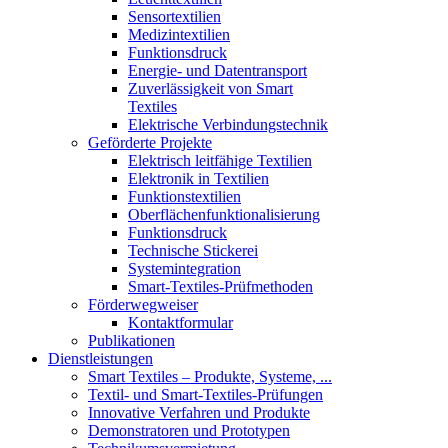
Sensortextilien
Medizintextilien
Funktionsdruck
Energie- und Datentransport
Zuverlässigkeit von Smart
Textiles
Elektrische Verbindungstechnik
Geförderte Projekte
Elektrisch leitfähige Textilien
Elektronik in Textilien
Funktionstextilien
Oberflächenfunktionalisierung
Funktionsdruck
Technische Stickerei
Systemintegration
Smart-Textiles-Prüfmethoden
Förderwegweiser
Kontaktformular
Publikationen
Dienstleistungen
Smart Textiles – Produkte, Systeme, ...
Textil- und Smart-Textiles-Prüfungen
Innovative Verfahren und Produkte
Demonstratoren und Prototypen