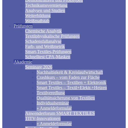
Demonstratoren und Prototypen
Technikumsvermietung
Analysen und Studien
Weiterbildung
Weißmaßstab
Prüfungen
Chemische Analytik
Textilphysikalische Prüfungen
Schadensfallanalyse
Farb- und Weißmetrik
Smart-Textiles-Prüfungen
Schnelltest CPA-Masken
Akademie
Seminare 2026
Nachhaltigkeit & Kreislaufwirtschaft
Crashkurs – vom Faden zur Fläche
Smart Textiles – Textilien + Elektronik
Smart Textiles – Textil+Elektr.+Heizen
Textilveredlung
Qualitätssicherung von Textilien
Individualseminar
» Anmeldeformular
Anwenderforum SMART TEXTILES
TITV-Innovationen
» Anmeldeformular