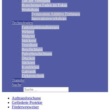
Tag der Veredlung
Branchentag Faden im Fokus
Workshops
Symposium Additive Fertigung
Innovationsworkshops
Technologien
Fadenfunktionalisierung
Weberei
Wirkerei
Strickerei
Veredlung
Beschichtung
Pulverbeschichtung
Drucken
Stickerei
Konfektion
Galvanik
Elektrotechnik
Transfer
Suche
Suchen
Auftragsforschung
Geförderte Projekte
Förderwegweiser