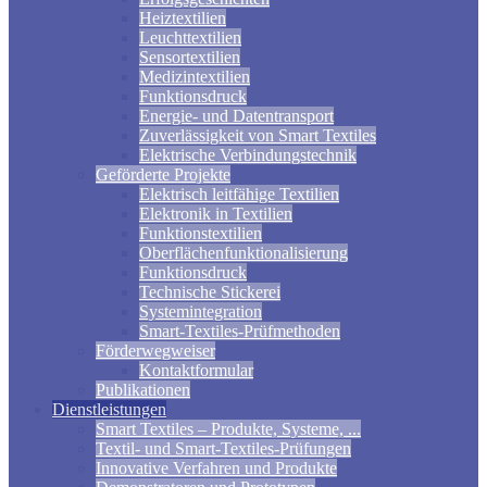
Heiztextilien
Leuchttextilien
Sensortextilien
Medizintextilien
Funktionsdruck
Energie- und Datentransport
Zuverlässigkeit von Smart Textiles
Elektrische Verbindungstechnik
Geförderte Projekte
Elektrisch leitfähige Textilien
Elektronik in Textilien
Funktionstextilien
Oberflächenfunktionalisierung
Funktionsdruck
Technische Stickerei
Systemintegration
Smart-Textiles-Prüfmethoden
Förderwegweiser
Kontaktformular
Publikationen
Dienstleistungen
Smart Textiles – Produkte, Systeme, ...
Textil- und Smart-Textiles-Prüfungen
Innovative Verfahren und Produkte