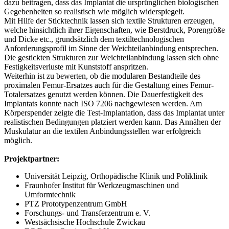
dazu beitragen, dass das Implantat die ursprünglichen biologischen
Gegebenheiten so realistisch wie möglich widerspiegelt.
Mit Hilfe der Sticktechnik lassen sich textile Strukturen erzeugen,
welche hinsichtlich ihrer Eigenschaften, wie Berstdruck, Porengröße
und Dicke etc., grundsätzlich dem textiltechnologischen
Anforderungsprofil im Sinne der Weichteilanbindung entsprechen.
Die gestickten Strukturen zur Weichteilanbindung lassen sich ohne
Festigkeitsverluste mit Kunststoff anspritzen.
Weiterhin ist zu bewerten, ob die modularen Bestandteile des
proximalen Femur-Ersatzes auch für die Gestaltung eines Femur-
Totalersatzes genutzt werden können. Die Dauerfestigkeit des
Implantats konnte nach ISO 7206 nachgewiesen werden. Am
Körperspender zeigte die Test-Implantation, dass das Implantat unter
realistischen Bedingungen platziert werden kann. Das Annähen der
Muskulatur an die textilen Anbindungsstellen war erfolgreich
möglich.
Projektpartner:
Universität Leipzig, Orthopädische Klinik und Poliklinik
Fraunhofer Institut für Werkzeugmaschinen und
Umformtechnik
PTZ Prototypenzentrum GmbH
Forschungs- und Transferzentrum e. V.
Westsächsische Hochschule Zwickau