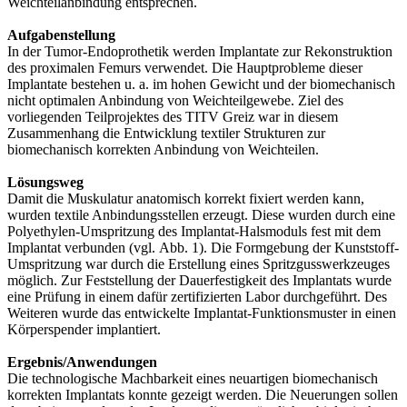
Weichteilanbindung entsprechen.
Aufgabenstellung
In der Tumor-Endoprothetik werden Implantate zur Rekonstruktion
des proximalen Femurs verwendet. Die Hauptprobleme dieser
Implantate bestehen u. a. im hohen Gewicht und der biomechanisch
nicht optimalen Anbindung von Weichteilgewebe. Ziel des
vorliegenden Teilprojektes des TITV Greiz war in diesem
Zusammenhang die Entwicklung textiler Strukturen zur
biomechanisch korrekten Anbindung von Weichteilen.
Lösungsweg
Damit die Muskulatur anatomisch korrekt fixiert werden kann,
wurden textile Anbindungsstellen erzeugt. Diese wurden durch eine
Polyethylen-Umspritzung des Implantat-Halsmoduls fest mit dem
Implantat verbunden (vgl. Abb. 1). Die Formgebung der Kunststoff-
Umspritzung war durch die Erstellung eines Spritzgusswerkzeuges
möglich. Zur Feststellung der Dauerfestigkeit des Implantats wurde
eine Prüfung in einem dafür zertifizierten Labor durchgeführt. Des
Weiteren wurde das entwickelte Implantat-Funktionsmuster in einen
Körperspender implantiert.
Ergebnis/Anwendungen
Die technologische Machbarkeit eines neuartigen biomechanisch
korrekten Implantats konnte gezeigt werden. Die Neuerungen sollen