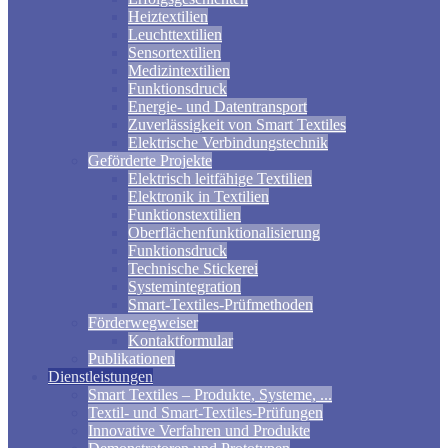
Heiztextilien
Leuchttextilien
Sensortextilien
Medizintextilien
Funktionsdruck
Energie- und Datentransport
Zuverlässigkeit von Smart Textiles
Elektrische Verbindungstechnik
Geförderte Projekte
Elektrisch leitfähige Textilien
Elektronik in Textilien
Funktionstextilien
Oberflächenfunktionalisierung
Funktionsdruck
Technische Stickerei
Systemintegration
Smart-Textiles-Prüfmethoden
Förderwegweiser
Kontaktformular
Publikationen
Dienstleistungen
Smart Textiles – Produkte, Systeme, ...
Textil- und Smart-Textiles-Prüfungen
Innovative Verfahren und Produkte