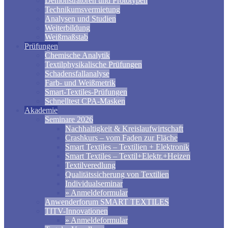
Demonstratoren und Prototypen
Technikumsvermietung
Analysen und Studien
Weiterbildung
Weißmaßstab
Prüfungen
Chemische Analytik
Textilphysikalische Prüfungen
Schadensfallanalyse
Farb- und Weißmetrik
Smart-Textiles-Prüfungen
Schnelltest CPA-Masken
Akademie
Seminare 2026
Nachhaltigkeit & Kreislaufwirtschaft
Crashkurs – vom Faden zur Fläche
Smart Textiles – Textilien + Elektronik
Smart Textiles – Textil+Elektr.+Heizen
Textilveredlung
Qualitätssicherung von Textilien
Individualseminar
» Anmeldeformular
Anwenderforum SMART TEXTILES
TITV-Innovationen
» Anmeldeformular