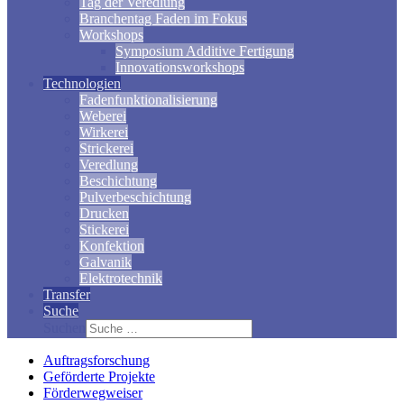
Tag der Veredlung
Branchentag Faden im Fokus
Workshops
Symposium Additive Fertigung
Innovationsworkshops
Technologien
Fadenfunktionalisierung
Weberei
Wirkerei
Strickerei
Veredlung
Beschichtung
Pulverbeschichtung
Drucken
Stickerei
Konfektion
Galvanik
Elektrotechnik
Transfer
Suche
Suchen
Auftragsforschung
Geförderte Projekte
Förderwegweiser