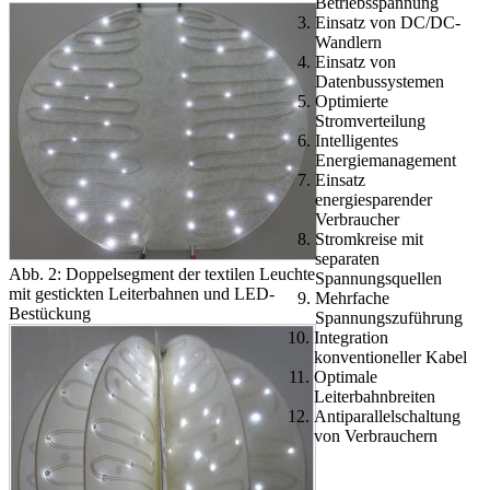
Betriebsspannung
Einsatz von DC/DC-
Wandlern
Einsatz von
Datenbussystemen
Optimierte
Stromverteilung
Intelligentes
Energiemanagement
Einsatz
energiesparender
Verbraucher
Stromkreise mit
separaten
Abb. 2: Doppelsegment der textilen Leuchte
Spannungsquellen
mit gestickten Leiterbahnen und LED-
Mehrfache
Bestückung
Spannungszuführung
Integration
konventioneller Kabel
Optimale
Leiterbahnbreiten
Antiparallelschaltung
von Verbrauchern