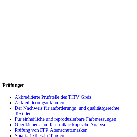
Prüfungen
Akkreditierte Prüfstelle des TITV Greiz
Akkreditierungsurkunden
Der Nachweis für anforderungs- und qualitätsgerechte
Textilien
Für einheitliche und reproduzierbare Farbmessungen
Oberflächen- und fasermikroskopische Analyse
Prüfung von FFP-Atemschutzmasken
Smart-Textiles-Prüfungen