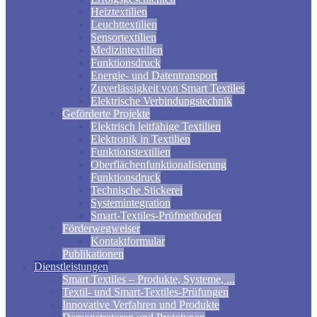
Heiztextilien
Leuchttextilien
Sensortextilien
Medizintextilien
Funktionsdruck
Energie- und Datentransport
Zuverlässigkeit von Smart Textiles
Elektrische Verbindungstechnik
Geförderte Projekte
Elektrisch leitfähige Textilien
Elektronik in Textilien
Funktionstextilien
Oberflächenfunktionalisierung
Funktionsdruck
Technische Stickerei
Systemintegration
Smart-Textiles-Prüfmethoden
Förderwegweiser
Kontaktformular
Publikationen
Dienstleistungen
Smart Textiles – Produkte, Systeme, ...
Textil- und Smart-Textiles-Prüfungen
Innovative Verfahren und Produkte