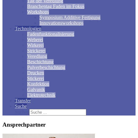
Tag der Veredlung
Branchentag Faden im Fokus
Workshops
Symposium Additive Fertigung
Innovationsworkshops
Technologien
Fadenfunktionalisierung
Weberei
Wirkerei
Strickerei
Veredlung
Beschichtung
Pulverbeschichtung
Drucken
Stickerei
Konfektion
Galvanik
Elektrotechnik
Transfer
Suche
Suchen
Ansprechpartner