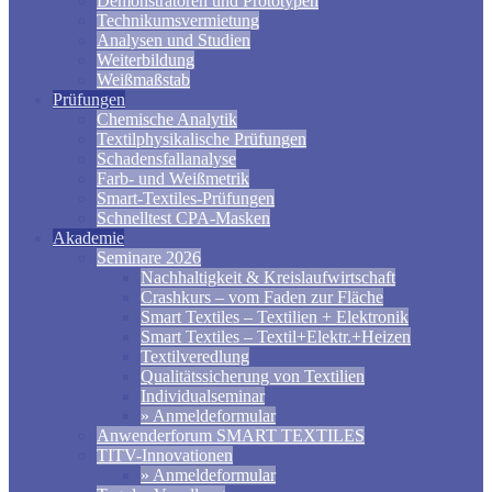
Demonstratoren und Prototypen
Technikumsvermietung
Analysen und Studien
Weiterbildung
Weißmaßstab
Prüfungen
Chemische Analytik
Textilphysikalische Prüfungen
Schadensfallanalyse
Farb- und Weißmetrik
Smart-Textiles-Prüfungen
Schnelltest CPA-Masken
Akademie
Seminare 2026
Nachhaltigkeit & Kreislaufwirtschaft
Crashkurs – vom Faden zur Fläche
Smart Textiles – Textilien + Elektronik
Smart Textiles – Textil+Elektr.+Heizen
Textilveredlung
Qualitätssicherung von Textilien
Individualseminar
» Anmeldeformular
Anwenderforum SMART TEXTILES
TITV-Innovationen
» Anmeldeformular