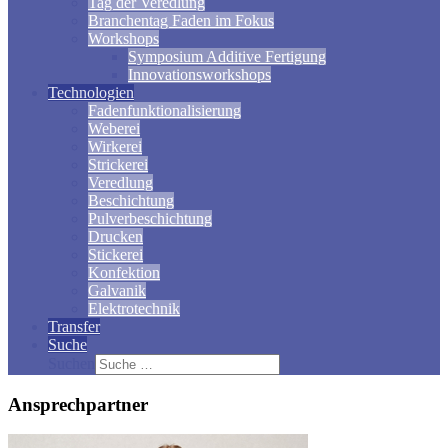
Tag der Veredlung
Branchentag Faden im Fokus
Workshops
Symposium Additive Fertigung
Innovationsworkshops
Technologien
Fadenfunktionalisierung
Weberei
Wirkerei
Strickerei
Veredlung
Beschichtung
Pulverbeschichtung
Drucken
Stickerei
Konfektion
Galvanik
Elektrotechnik
Transfer
Suche
Suchen
Ansprechpartner