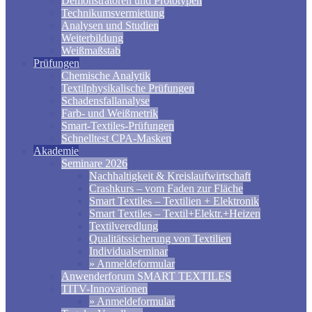
Demonstratoren und Prototypen
Technikumsvermietung
Analysen und Studien
Weiterbildung
Weißmaßstab
Prüfungen
Chemische Analytik
Textilphysikalische Prüfungen
Schadensfallanalyse
Farb- und Weißmetrik
Smart-Textiles-Prüfungen
Schnelltest CPA-Masken
Akademie
Seminare 2026
Nachhaltigkeit & Kreislaufwirtschaft
Crashkurs – vom Faden zur Fläche
Smart Textiles – Textilien + Elektronik
Smart Textiles – Textil+Elektr.+Heizen
Textilveredlung
Qualitätssicherung von Textilien
Individualseminar
» Anmeldeformular
Anwenderforum SMART TEXTILES
TITV-Innovationen
» Anmeldeformular