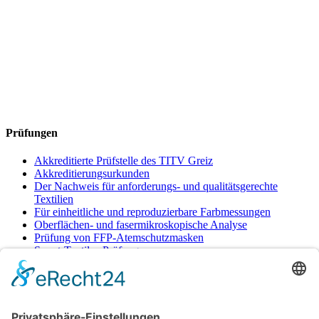
Prüfungen
Akkreditierte Prüfstelle des TITV Greiz
Akkreditierungsurkunden
Der Nachweis für anforderungs- und qualitätsgerechte
Textilien
Für einheitliche und reproduzierbare Farbmessungen
Oberflächen- und fasermikroskopische Analyse
Prüfung von FFP-Atemschutzmasken
Smart-Textiles-Prüfungen
Untersuchung von Textilien und anderen
Bedarfsgegenständen auf verschiedenste Eigenschaften und
Inhaltstoffe
Zweikammern-Kühlanhänger