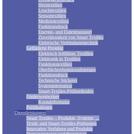
Heiztextilien
Leuchttextilien
Sensortextilien
Medizintextilien
Funktionsdruck
Energie- und Datentransport
Zuverlässigkeit von Smart Textiles
Elektrische Verbindungstechnik
Geförderte Projekte
Elektrisch leitfähige Textilien
Elektronik in Textilien
Funktionstextilien
Oberflächenfunktionalisierung
Funktionsdruck
Technische Stickerei
Systemintegration
Smart-Textiles-Prüfmethoden
Förderwegweiser
Kontaktformular
Publikationen
Dienstleistungen
Smart Textiles – Produkte, Systeme, ...
Textil- und Smart-Textiles-Prüfungen
Innovative Verfahren und Produkte