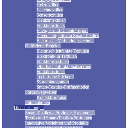
Heiztextilien
Leuchttextilien
Sensortextilien
Medizintextilien
Funktionsdruck
Energie- und Datentransport
Zuverlässigkeit von Smart Textiles
Elektrische Verbindungstechnik
Geförderte Projekte
Elektrisch leitfähige Textilien
Elektronik in Textilien
Funktionstextilien
Oberflächenfunktionalisierung
Funktionsdruck
Technische Stickerei
Systemintegration
Smart-Textiles-Prüfmethoden
Förderwegweiser
Kontaktformular
Publikationen
Dienstleistungen
Smart Textiles – Produkte, Systeme, ...
Textil- und Smart-Textiles-Prüfungen
Innovative Verfahren und Produkte