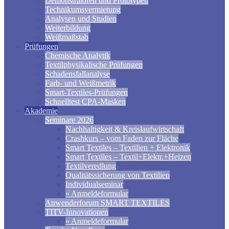
Demonstratoren und Prototypen
Technikumsvermietung
Analysen und Studien
Weiterbildung
Weißmaßstab
Prüfungen
Chemische Analytik
Textilphysikalische Prüfungen
Schadensfallanalyse
Farb- und Weißmetrik
Smart-Textiles-Prüfungen
Schnelltest CPA-Masken
Akademie
Seminare 2026
Nachhaltigkeit & Kreislaufwirtschaft
Crashkurs – vom Faden zur Fläche
Smart Textiles – Textilien + Elektronik
Smart Textiles – Textil+Elektr.+Heizen
Textilveredlung
Qualitätssicherung von Textilien
Individualseminar
» Anmeldeformular
Anwenderforum SMART TEXTILES
TITV-Innovationen
» Anmeldeformular