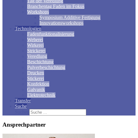
Tag der Veredlung
Branchentag Faden im Fokus
Workshops
Symposium Additive Fertigung
Innovationsworkshops
Technologien
Fadenfunktionalisierung
Weberei
Wirkerei
Strickerei
Veredlung
Beschichtung
Pulverbeschichtung
Drucken
Stickerei
Konfektion
Galvanik
Elektrotechnik
Transfer
Suche
Suchen
Ansprechpartner