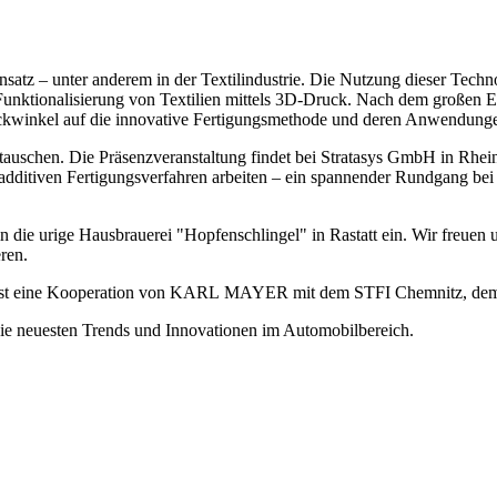
 unter anderem in der Textilindustrie. Die Nutzung dieser Technolog
 Funktionalisierung von Textilien mittels 3D-Druck. Nach dem großen Er
Blickwinkel auf die innovative Fertigungsmethode und deren Anwendunge
zutauschen. Die Präsenzveranstaltung findet bei Stratasys GmbH in Rhei
dditiven Fertigungsverfahren arbeiten – ein spannender Rundgang bei 
die urige Hausbrauerei "Hopfenschlingel" in Rastatt ein. Wir freuen
ren.
 eine Kooperation von KARL MAYER mit dem STFI Chemnitz, dem TI
e neuesten Trends und Innovationen im Automobilbereich.