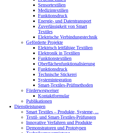
Sensortextilien
Medizintextilien
Funktionsdruck
Energie- und Datentransport
Zuverlässigkeit von Smart
Textiles
Elektrische Verbindungstechnik
Geförderte Projekte
Elektrisch leitfähige Textilien
Elektronik in Textilien
Funktionstextilien
Oberflächenfunktionalisierung
Funktionsdruck
Technische Stickerei
Systemintegration
Smart-Textiles-Prüfmethoden
Förderwegweiser
Kontaktformular
Publikationen
Dienstleistungen
Smart Textiles – Produkte, Systeme, ...
Textil- und Smart-Textiles-Prüfungen
Innovative Verfahren und Produkte
Demonstratoren und Prototypen