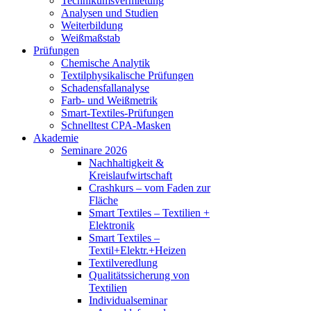
Technikumsvermietung
Analysen und Studien
Weiterbildung
Weißmaßstab
Prüfungen
Chemische Analytik
Textilphysikalische Prüfungen
Schadensfallanalyse
Farb- und Weißmetrik
Smart-Textiles-Prüfungen
Schnelltest CPA-Masken
Akademie
Seminare 2026
Nachhaltigkeit &
Kreislaufwirtschaft
Crashkurs – vom Faden zur
Fläche
Smart Textiles – Textilien +
Elektronik
Smart Textiles –
Textil+Elektr.+Heizen
Textilveredlung
Qualitätssicherung von
Textilien
Individualseminar