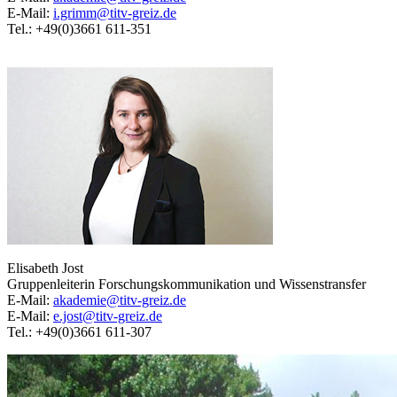
E-Mail:
i.grimm@titv-greiz.de
Tel.: +49(0)3661 611-351
Elisabeth Jost
Gruppenleiterin Forschungskommunikation und Wissenstransfer
E-Mail:
akademie@titv-greiz.de
E-Mail:
e.jost@titv-greiz.de
Tel.: +49(0)3661 611-307