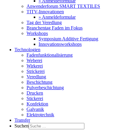
» Anmeldeformular
Anwenderforum SMART TEXTILES
TITV-Innovationen
» Anmeldeformular
Tag der Veredlung
Branchentag Faden im Fokus
Workshops
Symposium Additive Fertigung
Innovationsworkshops
Technologien
Fadenfunktionalisierung
Weberei
Wirkerei
Strickerei
Veredlung
Beschichtung
Pulverbeschichtung
Drucken
Stickerei
Konfektion
Galvanik
Elektrotechnik
Transfer
Suchen