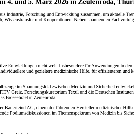
. und 5. März 2026 in Zeulenroda, Thür
Industrie, Forschung und Entwicklung zusammen, um aktuelle Trend
usch, Wissenstransfer und Kooperationen. Neben spannenden Fachvorträ
ative Entwicklungen nicht weit. Insbesondere für Anwendungen in den 
 individuellere und gezieltere medizinische Hilfe, für effizienteren un
 -Halbzeuge im Spannungsfeld zwischen Medizin und Sicherheit entwi
ITV Greiz, Forschungskuratorium Textil und die Deutschen Instituten
as Bioseehotel in Zeulenroda.
der Bauerfeind AG, einem der führenden Hersteller medizinischer Hil
nde Podiumsdiskussionen im Themenspektrum von Medizin bis Sicherhe