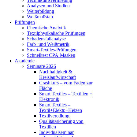
Technikumsvermietung
Analysen und Studien
Weiterbildung
Weißmaßstab
Prüfungen
Chemische Analytik
Textilphysikalische Prüfungen
Schadensfallanalyse
Farb- und Weißmetrik
Smart-Textiles-Prüfungen
Schnelltest CPA-Masken
Akademie
Seminare 2026
Nachhaltigkeit &
Kreislaufwirtschaft
Crashkurs – vom Faden zur
Fläche
Smart Textiles – Textilien +
Elektronik
Smart Textiles –
Textil+Elektr.+Heizen
Textilveredlung
Qualitätssicherung von
Textilien
Individualseminar