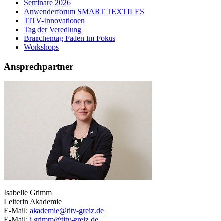
Seminare 2026
Anwenderforum SMART TEXTILES
TITV-Innovationen
Tag der Veredlung
Branchentag Faden im Fokus
Workshops
Ansprechpartner
Isabelle Grimm
Leiterin Akademie
E-Mail:
akademie@titv-greiz.de
E-Mail:
i.grimm@titv-greiz.de