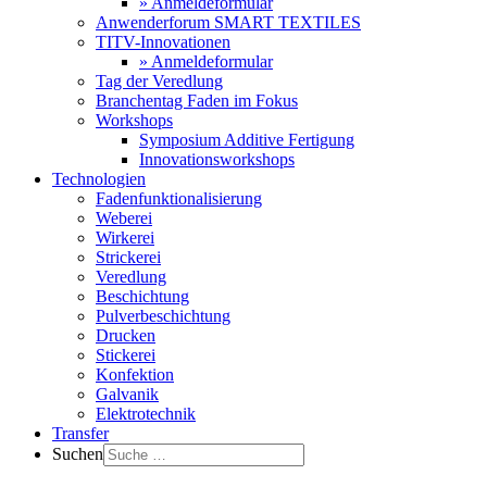
» Anmeldeformular
Anwenderforum SMART TEXTILES
TITV-Innovationen
» Anmeldeformular
Tag der Veredlung
Branchentag Faden im Fokus
Workshops
Symposium Additive Fertigung
Innovationsworkshops
Technologien
Fadenfunktionalisierung
Weberei
Wirkerei
Strickerei
Veredlung
Beschichtung
Pulverbeschichtung
Drucken
Stickerei
Konfektion
Galvanik
Elektrotechnik
Transfer
Suchen