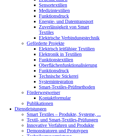
Sensortextilien
Medizintextilien
Funktionsdruck
Energie- und Datentransport
Zuverlässigkeit von Smart
Textiles
Elektrische Verbindungstechnik
Geförderte Projekte
Elektrisch leitfähige Textilien
Elektronik in Textilien
Funktionstextilien
Oberflächenfunktionalisierung
Funktionsdruck
Technische Stickerei
Systemintegration
Smart-Textiles-Prüfmethoden
Förderwegweiser
Kontaktformular
Publikationen
Dienstleistungen
Smart Textiles – Produkte, Systeme, ...
Textil- und Smart-Textiles-Prüfungen
Innovative Verfahren und Produkte
Demonstratoren und Prototypen